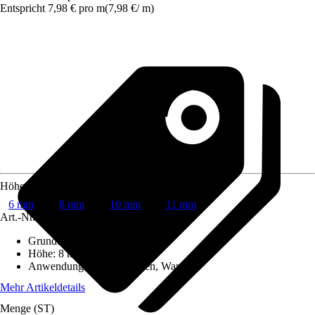
Entspricht 7,98 € pro m
(
7,98 €
/
m
)
Höhe
6 mm
8 mm
10 mm
11 mm
Art.-Nr.
12051555
Grundfarbe
:
Beige
Höhe
:
8 mm
Anwendungsbereich
:
Boden, Wand
Mehr Artikeldetails
Menge (ST)