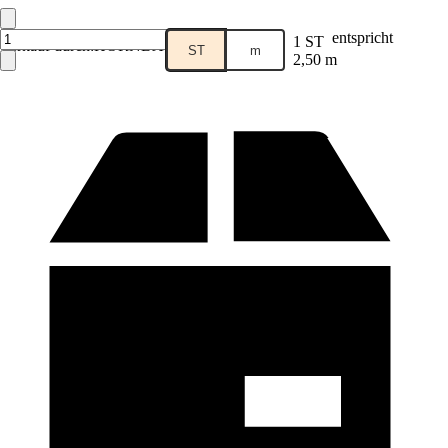
entspricht
1 ST
Verkauf durch:
HORNBACH
ST
m
2,50 m