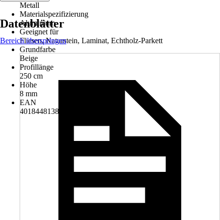
Metall
Materialspezifizierung
Datenblätter
Aluminium
Geeignet für
Bereich überspringen
Fliesen, Naturstein, Laminat, Echtholz-Parkett
Grundfarbe
Beige
Profillänge
250 cm
Höhe
8 mm
EAN
4018448138953