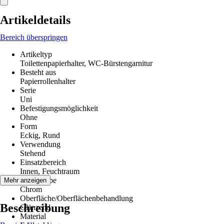
Artikeldetails
Bereich überspringen
Artikeltyp
Toilettenpapierhalter, WC-Bürstengarnitur
Besteht aus
Papierrollenhalter
Serie
Uni
Befestigungsmöglichkeit
Ohne
Form
Eckig, Rund
Verwendung
Stehend
Einsatzbereich
Innen, Feuchtraum
Grundfarbe
Mehr anzeigen
Chrom
Oberfläche/Oberflächenbehandlung
Beschreibung
Glänzend
Material