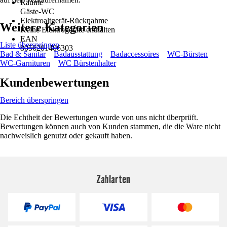
Räume
Gäste-WC
Elektroaltgerät-Rücknahme
Weitere Kategorien
Keine Elektrogeräte enthalten
EAN
Liste überspringen
8056201406303
Bad & Sanitär
Badausstattung
Badaccessoires
WC-Bürsten
WC-Garnituren
WC Bürstenhalter
Kundenbewertungen
Bereich überspringen
Die Echtheit der Bewertungen wurde von uns nicht überprüft.
Bewertungen können auch von Kunden stammen, die die Ware nicht
nachweislich genutzt oder gekauft haben.
Zahlarten