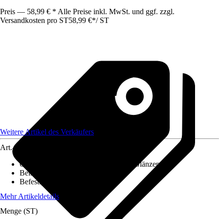
Preis — 58,99 € * Alle Preise inkl. MwSt. und ggf. zzgl.
Versandkosten pro ST
58,99 €
*
/
ST
Weitere Artikel des Verkäufers
Art.-Nr.
12434309
Oberfläche/Oberflächenbehandlung
:
Glänzend
Beiliegende Befestigung
:
Ohne
Befestigungsmöglichkeit
:
Ohne
Mehr Artikeldetails
Menge (ST)