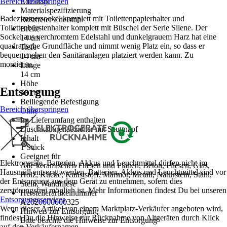
Bereich überspringen
Edelstahl
Materialspezifizierung
Badezimmersockel komplett mit Toilettenpapierhalter und
Rostfreier Edelstahl
Toilettenbürstenhalter komplett mit Büschel der Serie Silene. Der
Breite
Sockel aus verchromtem Edelstahl und dunkelgrauem Harz hat eine
14 cm
quadratische Grundfläche und nimmt wenig Platz ein, so dass er
Tiefe
bequem neben den Sanitäranlagen platziert werden kann. Zu
14 cm
montieren.
Länge
14 cm
Höhe
Entsorgung
63 cm
Beiliegende Befestigung
Bereich überspringen
Ohne
Im Lieferumfang enthalten
Duschkabinenabzieher mit Saugnapf
Inhalt
1 Stück
Geeignet für
Elektrogeräte, Batterien, Akkus und Leuchtmittel dürfen nicht im
Alle keramischen Fliesen und Platten, Beton, Fliesen, Glas,
Hausmüll entsorgt werden. Batterien, Akkus und Leuchtmittel sind vor
Holz, Küche, Kunststoff, Marmor, Metall, Naturstein, Stahl,
der Entsorgung aus dem Gerät zu entnehmen, sofern dies
Stein, Wandfliese
zerstörungsfrei möglich ist. Mehr Informationen findest Du bei unseren
Herstellerartikelnummer
Entsorgungsservices
.
A2020000000325
Wenn dieser Artikel von einem Marktplatz-Verkäufer angeboten wird,
Hinweis zur Entsorgung
findest Du die Hinweise zur Rücknahme von Altgeräten durch Klick
Bitte beachte die Hinweise zur Entsorgung
auf den Verkäufernamen.