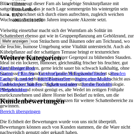
Blüten überzeugt dieser Farn als langlebige Strukturpflanze mit
Einheit
sattgrünem Laub, das je nach Lage sommergrün bis wintergrün sein
Einzelartikel
kann, und zeichnet sich durch einen aufrechten, zugleich weichen
EAN
Wuchs aus, der in reifen Jahren imposante Akzente setzt.
4063654818496
Vielseitig einsetzbar macht sich der Wurmfarn als Solitär im
Schattenbeet ebenso gut wie in Gruppenpflanzung am Gehölzrand, zur
Unterpflanzung von Sträuchern und Bäumen oder am Teichrand, wo
Mehr anzeigen
die feuchte, humose Umgebung seine Vitalität unterstreicht. Auch als
Kübelpflanze auf der schattigen Terrasse bringt er texturreichen
Weitere Kategorien
Grüncharakter und wirkt als ruhiger Gegenpol zu blühenden Stauden.
Ideal ist ein lockerer, humoser, gleichmäßig frischer bis feuchter, gut
durchlässiger Boden, gerne leicht sauer bis schwach kalkhaltig, ohne
Liste überspringen
Staunässe. Ein Standort ohne pralle Mittagssonne fördert sattes
Garten
Pflanzen
Gartenpflanzen & Freilandpflanzen
Stauden
Laubgrün und verhindert Blattverbrennungen; eine Mulchschicht aus
Farne
Lavendel
Frühlingsstauden
Steingartenstauden
Laubkompost hält Feuchtigkeit und unterstützt die Bodenbiologie.
Bodendecker Stauden
Schattenstauden
Sommerstauden
Pflegeleicht und robust genügt es, alte Wedel im zeitigen Frühjahr
Herbststauden
zurückzunehmen und ältere Horste bei Bedarf zu teilen, um die
Kundenbewertungen
Vitalität zu erhalten und neue Pflanzen für weitere Schattenbereiche zu
gewinnen.
Bereich überspringen
Die Echtheit der Bewertungen wurde von uns nicht überprüft.
Bewertungen können auch von Kunden stammen, die die Ware nicht
nachweislich genutzt oder gekauft haben.