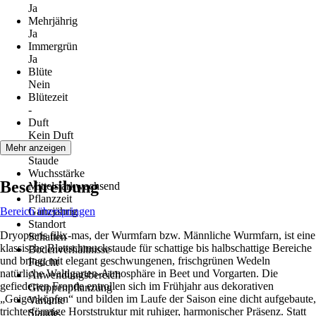
Ja
Mehrjährig
Ja
Immergrün
Ja
Blüte
Nein
Blütezeit
-
Duft
Kein Duft
Wuchs
Mehr anzeigen
Staude
Wuchsstärke
Beschreibung
Mittelstarkwachsend
Pflanzzeit
Bereich überspringen
Ganzjährig
Standort
Dryopteris filix-mas, der Wurmfarn bzw. Männliche Wurmfarn, ist eine
Schatten
klassische Blattschmuckstaude für schattige bis halbschattige Bereiche
Bodenverhältnisse
und bringt mit elegant geschwungenen, frischgrünen Wedeln
Feucht
natürliche Waldgarten-Atmosphäre in Beet und Vorgarten. Die
Anwendungsbereich
gefiederten Fronde entrollen sich im Frühjahr aus dekorativen
Gruppenpflanzung
„Geigenköpfen“ und bilden im Laufe der Saison eine dicht aufgebaute,
Variante
trichterförmige Horststruktur mit ruhiger, harmonischer Präsenz. Statt
Staude