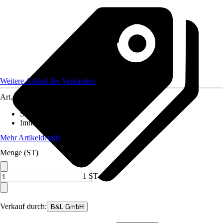
Weitere Artikel des Verkäufers
Art.-Nr.
12565977
Standort
:
Schatten
Immergrün
:
Ja
Mehr Artikeldetails
Menge (ST)
1 ST
Verkauf durch:
B&L GmbH