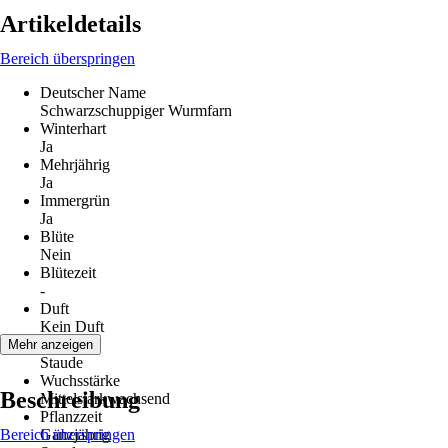
Artikeldetails
Bereich überspringen
Deutscher Name
Schwarzschuppiger Wurmfarn
Winterhart
Ja
Mehrjährig
Ja
Immergrün
Ja
Blüte
Nein
Blütezeit
-
Duft
Kein Duft
Wuchs
Mehr anzeigen
Staude
Wuchsstärke
Beschreibung
Mittelstarkwachsend
Pflanzzeit
Bereich überspringen
Ganzjährig