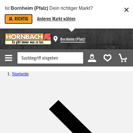
Ist
Bornheim (Pfalz)
Dein richtiger Markt?
JA, RICHTIG
Anderen Markt wählen
Bornheim (Pfalz)
Startseite