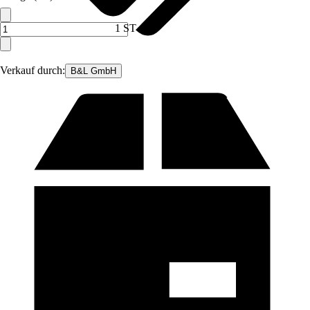
1 ST
Verkauf durch:
B&L GmbH