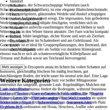
Standort
Dryopteris atrata, der Schwarzschuppige Wurmfarn (auch
Schatten
Schwarzschuppiger Schildfarn), ist eine elegante Blattschmuckstaude,
Bodenverhältnisse
die mit ihren tiefgrünen, glänzenden Wedeln und dunkel schuppigen
Feucht
Stielen sofort Aufmerksamkeit erregt. Die imposanten, fein gefiederten
Anwendungsbereich
Wedel entrollen sich im Frühjahr frischgrün, verdichten sich im
Gruppenpflanzung
Sommer zu einem aufrecht-vaseförmigen Horst und bleiben je nach
Variante
Witterung bis in den Winter hinein attraktiv. Der Farn wächst kompakt
Staude
bis ausladend, bildet langlebige, dichte Horste und setzt als Zierfarn
Einheit
eine edle, ruhige Note im Schattenbeet und am Gehölzrand. Als
Einzelartikel
Gartenstaude ist er ideal für Gruppenpflanzungen, den Beetrand, den
EAN
naturnahen Waldgarten oder als Solitär vor dunklem Hintergrund;
4063654818465
ebenso macht er sich als schattenverträgliche Kübelpflanze auf
Terrasse und Balkon sowie am Teichrand hervorragend.
Am liebsten steht Dryopteris atrata im lichten bis vollen Schatten auf
Mehr anzeigen
humosem, gleichmäßig frischem bis mäßig feuchtem, gut
durchlässigem Boden, der leicht sauer bis neutral sein darf. Eine Lage
Weitere Kategorien
mit moderater Luftfeuchte und Schutz vor heißer Mittagssonne
unterstützt das sattgrüne, gesunde Laub. Regelmäßiges Mulchen mit
Laub- oder Rindenhumus fördert die Bodengüte, während Staunässe
Liste überspringen
und lange Trockenphasen vermieden werden sollten. Die Pflege ist
Garten
Pflanzen
Gartenpflanzen & Freilandpflanzen
Stauden
unkompliziert: Verwelkte oder angegriffene Wedel werden im späten
Farne
Lavendel
Frühlingsstauden
Steingartenstauden
Winter oder zeitigen Frühjahr entfernt, um dem neuen Austrieb Platz
Bodendecker Stauden
Schattenstauden
Sommerstauden
zu geben. In Kombination mit Hosta, Heuchera, Astilbe oder anderen
Herbststauden