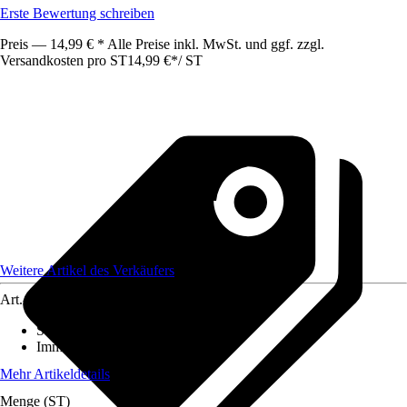
Erste Bewertung schreiben
Preis — 14,99 € * Alle Preise inkl. MwSt. und ggf. zzgl.
Versandkosten pro ST
14,99 €
*
/
ST
Weitere Artikel des Verkäufers
Art.-Nr.
12567431
Standort
:
Schatten
Immergrün
:
Ja
Mehr Artikeldetails
Menge (ST)