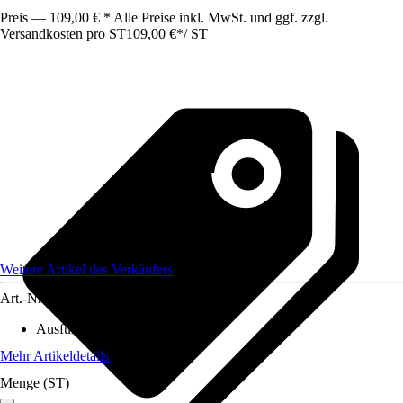
Preis — 109,00 € * Alle Preise inkl. MwSt. und ggf. zzgl.
Versandkosten pro ST
109,00 €
*
/
ST
Weitere Artikel des Verkäufers
Art.-Nr.
12356134
Ausführung
:
Tauchpumpe
Mehr Artikeldetails
Menge (ST)