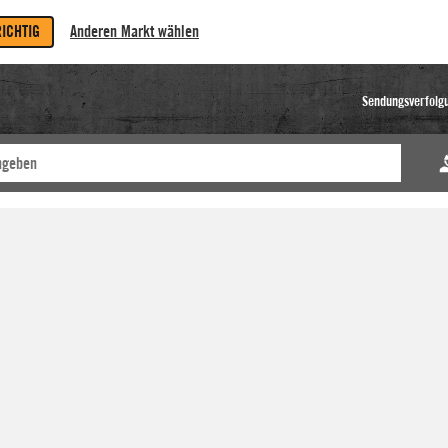
RICHTIG
Anderen Markt wählen
Sendungsverfolg