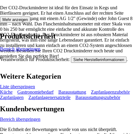
Der CO2-Druckminderer ist ideal für den Einsatz in Kegs und
Bierfässern geeignet. Er hat einen Anschluss auf der rechten Seite
sowie einen Abgang mit einem AG 1/2'' (Gewinde) oder John Guest 8
Mehr anzeigen
mm – nach Wahl. Das Flascheninhaltsmanometer mit einer Skala von
0 bis 250 bar ermöglicht eine einfache und akkurate Kontrolle des
CO2-Flaschendrucks. Der Druckminderer ist aus robustem Material
Produktsicherheit
hergestellt, was ihm eine lange Lebensdauer garantiert. Er ist einfach
zu installieren und kann einfach an einem CO2-System angeschlossen
Bereich überspringen
werden. Bestellen Sie Ihren CO2 Druckminderer noch heute und
genießen Sie das perfekte Bier!
Verantwortlich für Produktsicherheit:
.
Siehe Herstellerinformationen
Weitere Kategorien
Liste überspringen
Küche
Gastronomiebedarf
Barausstattung
Zapfanlagenzubehör
Zapfanlagen
Zapfanlagenersatzteile
Barausstattungszubehör
Kundenbewertungen
Bereich überspringen
Die Echtheit der Bewertungen wurde von uns nicht überprüft.