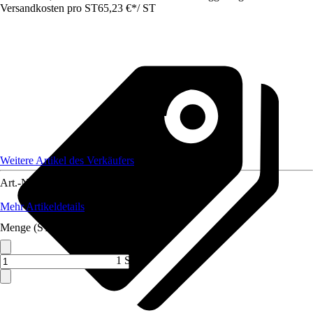
Versandkosten pro ST
65,23 €
*
/
ST
Weitere Artikel des Verkäufers
Art.-Nr.
12321379
Mehr Artikeldetails
Menge (ST)
1 ST