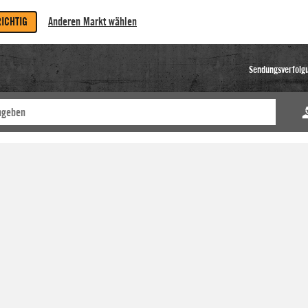
RICHTIG
Anderen Markt wählen
Sendungsverfolg