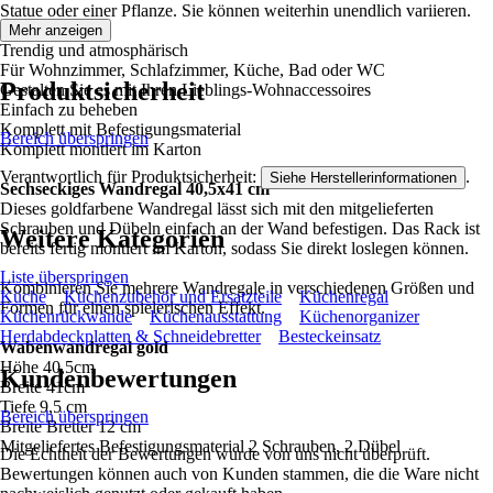
Statue oder einer Pflanze. Sie können weiterhin unendlich variieren.
Mehr anzeigen
Trendig und atmosphärisch
Für Wohnzimmer, Schlafzimmer, Küche, Bad oder WC
Produktsicherheit
Gestalten Sie es mit Ihren Lieblings-Wohnaccessoires
Einfach zu beheben
Komplett mit Befestigungsmaterial
Bereich überspringen
Komplett montiert im Karton
Verantwortlich für Produktsicherheit:
.
Siehe Herstellerinformationen
Sechseckiges Wandregal 40,5x41 cm
Dieses goldfarbene Wandregal lässt sich mit den mitgelieferten
Schrauben und Dübeln einfach an der Wand befestigen. Das Rack ist
Weitere Kategorien
bereits fertig montiert im Karton, sodass Sie direkt loslegen können.
Liste überspringen
Kombinieren Sie mehrere Wandregale in verschiedenen Größen und
Küche
Küchenzubehör und Ersatzteile
Küchenregal
Formen für einen spielerischen Effekt.
Küchenrückwände
Küchenausstattung
Küchenorganizer
Herdabdeckplatten & Schneidebretter
Besteckeinsatz
Wabenwandregal gold
Höhe 40,5cm
Kundenbewertungen
Breite 41cm
Tiefe 9,5 cm
Bereich überspringen
Breite Bretter 12 cm
Mitgeliefertes Befestigungsmaterial 2 Schrauben, 2 Dübel
Die Echtheit der Bewertungen wurde von uns nicht überprüft.
Bewertungen können auch von Kunden stammen, die die Ware nicht