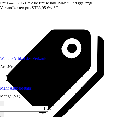
Preis — 33,95 € * Alle Preise inkl. MwSt. und ggf. zzgl.
Versandkosten pro ST
33,95 €
*
/
ST
Weitere Artikel des Verkäufers
Art.-Nr.
12153688
Artikeltyp
:
Regal
Material
:
Metall, Holz
Mehr Artikeldetails
Menge (ST)
1 ST