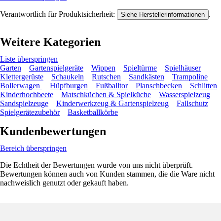
Verantwortlich für Produktsicherheit:
.
Siehe Herstellerinformationen
Weitere Kategorien
Liste überspringen
Garten
Gartenspielgeräte
Wippen
Spieltürme
Spielhäuser
Klettergerüste
Schaukeln
Rutschen
Sandkästen
Trampoline
Bollerwagen
Hüpfburgen
Fußballtor
Planschbecken
Schlitten
Kinderhochbeete
Matschküchen & Spielküche
Wasserspielzeug
Sandspielzeuge
Kinderwerkzeug & Gartenspielzeug
Fallschutz
Spielgerätezubehör
Basketballkörbe
Kundenbewertungen
Bereich überspringen
Die Echtheit der Bewertungen wurde von uns nicht überprüft.
Bewertungen können auch von Kunden stammen, die die Ware nicht
nachweislich genutzt oder gekauft haben.