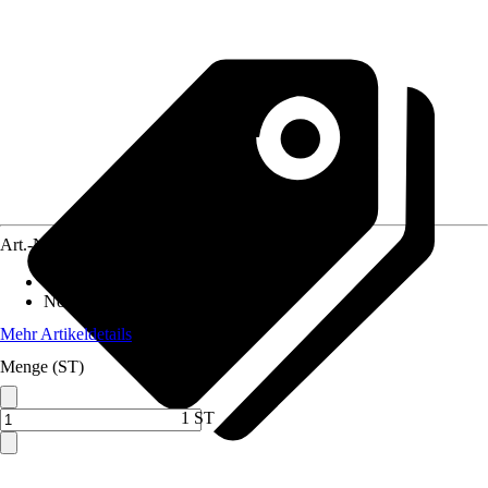
Art.-Nr.
10719597
Altersempfehlung
:
3 - 10 Jahre
Norm / Prüfzeichen
:
EN71
Mehr Artikeldetails
Menge (ST)
1 ST