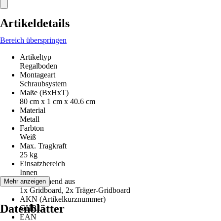
Artikeldetails
Bereich überspringen
Artikeltyp
Regalboden
Montageart
Schraubsystem
Maße (BxHxT)
80 cm x 1 cm x 40.6 cm
Material
Metall
Farbton
Weiß
Max. Tragkraft
25 kg
Einsatzbereich
Innen
Set bestehend aus
Mehr anzeigen
1x Gridboard, 2x Träger-Gridboard
AKN (Artikelkurznummer)
Datenblätter
GHR1
EAN