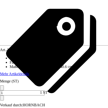
Art.-Nr.
5609872
Material
:
Metall
Farbton
:
Weiß
Maße (BxHxT)
:
80 cm x 1 cm x 40.6 cm
Mehr Artikeldetails
Menge (ST)
1 ST
Verkauf durch:
HORNBACH