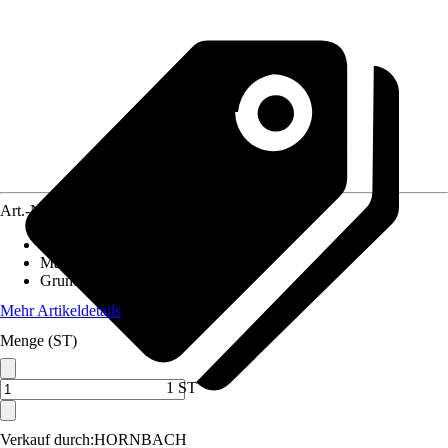
Art.-Nr.
5860178
Einsatzbereich
:
Innen
Material
:
Stahlblech
Grundfarbe
:
Silber
Mehr Artikeldetails
Menge (ST)
1 ST
Verkauf durch:
HORNBACH