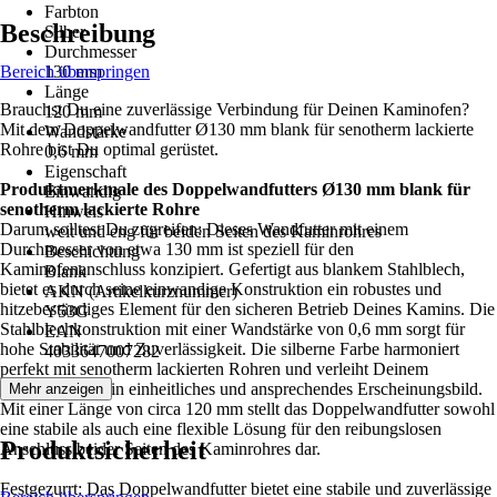
Farbton
Beschreibung
Silber
Durchmesser
Bereich überspringen
130 mm
Länge
Brauchst Du eine zuverlässige Verbindung für Deinen Kaminofen?
120 mm
Mit dem Doppelwandfutter Ø130 mm blank für senotherm lackierte
Wandstärke
Rohre bist Du optimal gerüstet.
0,6 mm
Eigenschaft
Produktmerkmale des Doppelwandfutters Ø130 mm blank für
Einwandig
senotherm lackierte Rohre
Hinweis
Darum solltest Du zugreifen: Dieses Wandfutter mit einem
weit und eng für beiden Seiten des Kaminrohres
Durchmesser von etwa 130 mm ist speziell für den
Beschichtung
Kaminofenanschluss konzipiert. Gefertigt aus blankem Stahlblech,
Blank
bietet es durch seine einwandige Konstruktion ein robustes und
AKN (Artikelkurznummer)
hitzebeständiges Element für den sicheren Betrieb Deines Kamins. Die
Y53G
Stahlblechkonstruktion mit einer Wandstärke von 0,6 mm sorgt für
EAN
hohe Stabilität und Zuverlässigkeit. Die silberne Farbe harmoniert
4033647007282
perfekt mit senotherm lackierten Rohren und verleiht Deinem
Kaminbereich ein einheitliches und ansprechendes Erscheinungsbild.
Mehr anzeigen
Mit einer Länge von circa 120 mm stellt das Doppelwandfutter sowohl
eine stabile als auch eine flexible Lösung für den reibungslosen
Produktsicherheit
Anschluss beider Seiten des Kaminrohres dar.
Festgezurrt: Das Doppelwandfutter bietet eine stabile und zuverlässige