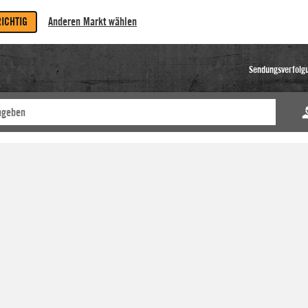
RICHTIG
Anderen Markt wählen
Sendungsverfolg