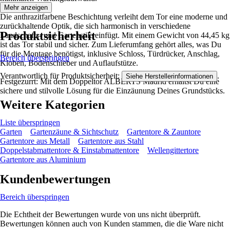
Mehr anzeigen
Die anthrazitfarbene Beschichtung verleiht dem Tor eine moderne und
zurückhaltende Optik, die sich harmonisch in verschiedene
Produktsicherheit
Landschafts- und Gartenstile einfügt. Mit einem Gewicht von 44,45 kg
ist das Tor stabil und sicher. Zum Lieferumfang gehört alles, was Du
für die Montage benötigst, inklusive Schloss, Türdrücker, Anschlag,
Bereich überspringen
Kloben, Bodenschieber und Auflaufstütze.
Verantwortlich für Produktsicherheit:
.
Siehe Herstellerinformationen
Festgezurrt: Mit dem Doppeltor ALBERTS Madrid erhältst Du eine
sichere und stilvolle Lösung für die Einzäunung Deines Grundstücks.
Weitere Kategorien
Liste überspringen
Garten
Gartenzäune & Sichtschutz
Gartentore & Zauntore
Gartentore aus Metall
Gartentore aus Stahl
Doppelstabmattentore & Einstabmattentore
Wellengittertore
Gartentore aus Aluminium
Kundenbewertungen
Bereich überspringen
Die Echtheit der Bewertungen wurde von uns nicht überprüft.
Bewertungen können auch von Kunden stammen, die die Ware nicht