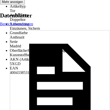
44,45 kg
Mehr anzeigen
Artikeltyp
Tor
Datenblätter
Ausführung
Doppeltor
Bereich überspringen
Anwendung
Einzäunen, Sichern
Grundfarbe
Anthrazit
Serie
Madrid
Oberfläche/Oberflächenbehandlung
Kunststoffbeschichtet, Verzinkt
AKN (Artikelkurznummer)
5XGD
EAN
4004338531362