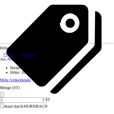
Höhe
75 cm
100 cm
Art.-Nr.
7815112
Breite
:
298 cm
Höhe
:
100 cm
Mehr Artikeldetails
Menge (ST)
1 ST
Verkauf durch:
HORNBACH