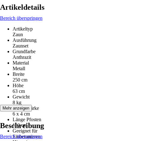
Artikeldetails
Bereich überspringen
Artikeltyp
Zaun
Ausführung
Zaunset
Grundfarbe
Anthrazit
Material
Metall
Breite
250 cm
Höhe
63 cm
Gewicht
8 kg
Pfostenstärke
Mehr anzeigen
6 x 4 cm
Länge Pfosten
Beschreibung
110 cm
Geeignet für
Bereich überspringen
Einbetonieren