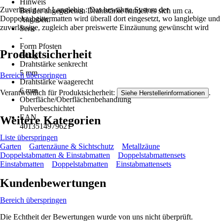
Hinweis
Zuverlässig und Langlebig : Das bewährte System der
Bei der angegebenen Drahtstärke handelt es sich um ca.
Doppelstabgittermatten wird überall dort eingesetzt, wo langlebige und
Angaben.
zuverlässige, zugleich aber preiswerte Einzäunung gewünscht wird
Serie
-
Form Pfosten
Produktsicherheit
Eckig
Drahtstärke senkrecht
5 mm
Bereich überspringen
Drahtstärke waagerecht
6 mm
Verantwortlich für Produktsicherheit:
.
Siehe Herstellerinformationen
Oberfläche/Oberflächenbehandlung
Pulverbeschichtet
EAN
Weitere Kategorien
4013514979621
Liste überspringen
Garten
Gartenzäune & Sichtschutz
Metallzäune
Doppelstabmatten & Einstabmatten
Doppelstabmattensets
Einstabmatten
Doppelstabmatten
Einstabmattensets
Kundenbewertungen
Bereich überspringen
Die Echtheit der Bewertungen wurde von uns nicht überprüft.