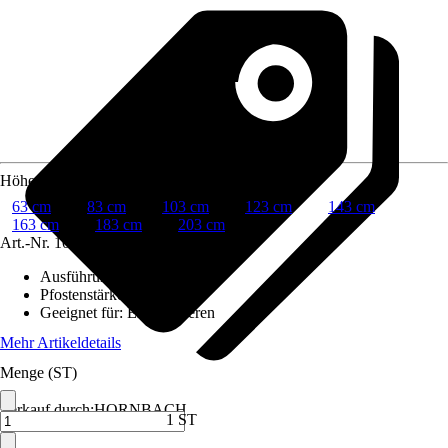
Höhe
63 cm
83 cm
103 cm
123 cm
143 cm
163 cm
183 cm
203 cm
Art.-Nr.
10276666
Ausführung
:
Zaunset
Pfostenstärke
:
6 x 4 cm
Geeignet für
:
Einbetonieren
Mehr Artikeldetails
Menge (ST)
Verkauf durch:
HORNBACH
1 ST