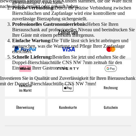
Bewertungen können auch von Kunden stammen, die die Ware nicht
gleichmäßigen Ausschank.
nachweislich genutzt oder gekauft haben.
Präzise Verbindung:
Durch die präzise Verbindung zwischen
Bierschläuchen und Zapfanlage wird eine kontrollierte und
zuverlässige Bierzapfung sichergestellt.
Professionelles Gastronomieerlebnis:
Heben Sie Ihren
Bierausschank auf professionelles Niveau und beeindrucken Sie
Zahlarten
Ihre Gäste mit einem perfekten Biergenuss.
Einfache Wartung:
Die Tülle lässt sich leicht anbringen und
austauschen, was die Wartung und Pflege Ihrer Zapfanlage
erleichtert.
Schnelle Lieferung:
Bestellen Sie jetzt und erhalten Sie die
Doppel-Bierschlauchtülle CNS NW 7mm zeitnah für den
Einsatz in Ihrer Gastronomie.
Investieren Sie in Qualität und Zuverlässigkeit für Ihren Bierausschank
mit der Doppel-Bierschlauchtülle CNS NW 7mm!