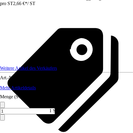
pro ST
2,66 €
*
/
ST
Weitere Artikel des Verkäufers
Art.-Nr.
12321934
Mehr Artikeldetails
Menge (ST)
1 ST