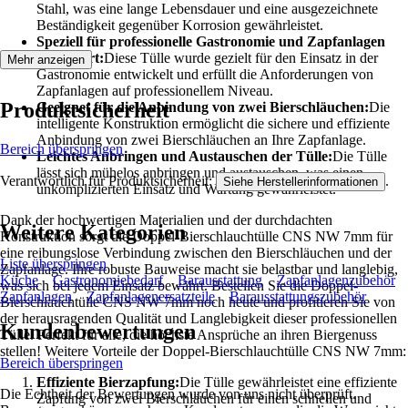
Stahl, was eine lange Lebensdauer und eine ausgezeichnete
Beständigkeit gegenüber Korrosion gewährleistet.
Speziell für professionelle Gastronomie und Zapfanlagen
konzipiert:
Diese Tülle wurde gezielt für den Einsatz in der
Mehr anzeigen
Gastronomie entwickelt und erfüllt die Anforderungen von
Zapfanlagen auf professionellem Niveau.
Produktsicherheit
Geeignet für die Anbindung von zwei Bierschläuchen:
Die
intelligente Konstruktion ermöglicht die sichere und effiziente
Anbindung von zwei Bierschläuchen an Ihre Zapfanlage.
Bereich überspringen
Leichtes Anbringen und Austauschen der Tülle:
Die Tülle
lässt sich mühelos anbringen und austauschen, was einen
Verantwortlich für Produktsicherheit:
.
Siehe Herstellerinformationen
unkomplizierten Einsatz und Wartung gewährleistet.
Dank der hochwertigen Materialien und der durchdachten
Weitere Kategorien
Konstruktion sorgt die Doppel-Bierschlauchtülle CNS NW 7mm für
eine reibungslose Verbindung zwischen den Bierschläuchen und der
Liste überspringen
Zapfanlage. Ihre robuste Bauweise macht sie belastbar und langlebig,
Küche
Gastronomiebedarf
Barausstattung
Zapfanlagenzubehör
was sich bei jedem Einsatz bewährt. Bestellen Sie die Doppel-
Zapfanlagen
Zapfanlagenersatzteile
Barausstattungszubehör
Bierschlauchtülle CNS NW 7mm noch heute und profitieren Sie von
der herausragenden Qualität und Langlebigkeit dieser professionellen
Kundenbewertungen
Tülle. Perfekt für alle, die höchste Ansprüche an ihren Biergenuss
stellen! Weitere Vorteile der Doppel-Bierschlauchtülle CNS NW 7mm:
Bereich überspringen
Effiziente Bierzapfung:
Die Tülle gewährleistet eine effiziente
Die Echtheit der Bewertungen wurde von uns nicht überprüft.
Zapfung von zwei Bierschläuchen für einen schnellen und