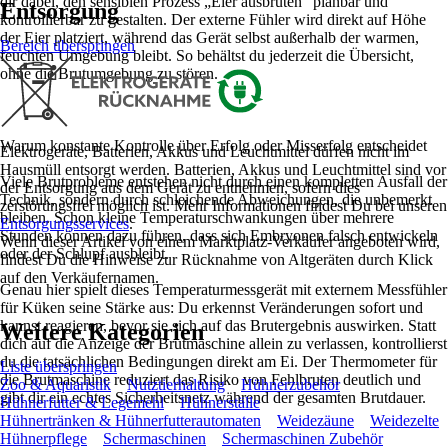
dir dabei, den sensiblen Prozess „Eier ausbrüten“ planbar und
Entsorgung
kontrollierbar zu gestalten. Der externe Fühler wird direkt auf Höhe
der Eier platziert, während das Gerät selbst außerhalb der warmen,
Bereich überspringen
feuchten Umgebung bleibt. So behältst du jederzeit die Übersicht,
ohne die Brutumgebung zu stören.
Warum konstante Kontrolle über Erfolg oder Misserfolg entscheidet
Elektrogeräte, Batterien, Akkus und Leuchtmittel dürfen nicht im
Hausmüll entsorgt werden. Batterien, Akkus und Leuchtmittel sind vor
Viele Brutprobleme entstehen nicht durch einen kompletten Ausfall der
der Entsorgung aus dem Gerät zu entnehmen, sofern dies
Technik, sondern durch schleichende Abweichungen, die unbemerkt
zerstörungsfrei möglich ist. Mehr Informationen findest Du bei unseren
bleiben. Schon kleine Temperaturschwankungen über mehrere
Entsorgungsservices
.
Stunden können dazu führen, dass sich Embryonen falsch entwickeln
Wenn dieser Artikel von einem Marktplatz-Verkäufer angeboten wird,
oder der Schlupf ausbleibt.
findest Du die Hinweise zur Rücknahme von Altgeräten durch Klick
auf den Verkäufernamen.
Genau hier spielt dieses Temperaturmessgerät mit externem Messfühler
für Küken seine Stärke aus: Du erkennst Veränderungen sofort und
kannst reagieren, bevor sie sich auf das Brutergebnis auswirken. Statt
Weitere Kategorien
dich auf die Anzeige der Brutmaschine allein zu verlassen, kontrollierst
du die tatsächlichen Bedingungen direkt am Ei. Der Thermometer für
Liste überspringen
die Brutmaschine reduziert das Risiko von Fehlbruten deutlich und
Zoo & Aquaristik
Nutztierhaltung
Hühnerzubehör
gibt dir ein echtes Sicherheitsnetz während der gesamten Brutdauer.
Hühnerfutter & Legemehl
Hühnerställe
Hühnertränken & Hühnerfutterautomaten
Weidezäune
Weidezelte
Hühnerpflege
Schermaschinen
Schermaschinen Zubehör