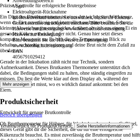
Anwendungsbereich
Präzise Kontrolle für erfolgreiche Brutergebnisse
Vogel
Elektroaltgerät-Rücknahme
Ein Digitales Brutthermometer ist eines der wichtigsten Werkzeuge,
Im Bestellverlauf können Sie auswählen, ob Sie ihr Elektro-
wenn du Eier zuverlässig und kontrolliert ausbrüten willst. Schon
Gerät kostenlos zurückgeben möchten. Bitte beachten Sie die
kleinste Abweichungen entscheiden darüber, ob sich aus einem Ei ein
Hinweise zur Entsorgung: www.hornbach.de/entsorgung
gesundes Küken entwickelt oder nicht. Genau hier setzt dieses
Hinweis zur Entsorgung
kompakte Messgerät an: Es hilft dir, die Temperatur im Blick zu
Bitte beachten Sie die Hinweise zur Entsorgung:
behalten, rechtzeitig zu reagieren und deine Brut nicht dem Zufall zu
www.hornbach.de/entsorgung
überlassen.
EAN
4056791029412
Gerade in der Inkubation zählt nicht nur Technik, sondern
Aufmerksamkeit. Dieses Brutkasten Thermometer unterstützt dich
dabei, die Bedingungen stabil zu halten, ohne ständig eingreifen zu
müssen. Du liest die Werte klar auf dem Display ab, während der
Sensor direkt dort misst, wo es wirklich darauf ankommt: bei den
Mehr anzeigen
Eiern.
Produktsicherheit
Entwickelt für genaue Brutkontrolle
Bereich überspringen
Ob Brutthermometer für Hühner, für Wachteln oder anderes Geflügel,
Verantwortlich für Produktsicherheit:
.
Siehe Herstellerinformationen
dieses Gerät gibt dir die Sicherheit, die du für eine erfolgreiche
Kükenzucht brauchst. Es misst zuverlässig die Bruttemperatur und hilft