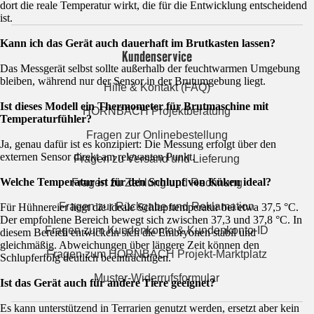
dort die reale Temperatur wirkt, die für die Entwicklung entscheidend
ist.
Kann ich das Gerät auch dauerhaft im Brutkasten lassen?
Kundenservice
Das Messgerät selbst sollte außerhalb der feuchtwarmen Umgebung
bleiben, während nur der Sensor in der Brutumgebung liegt.
Hilfe & Kontakt (FAQ)
Ist dieses Modell ein Thermometer für Brutmaschine mit
HORNBACH Projektberatung
Temperaturfühler?
Fragen zur Onlinebestellung
Ja, genau dafür ist es konzipiert: Die Messung erfolgt über den
externen Sensor direkt am relevanten Punkt.
Fragen zu Versand und Lieferung
Welche Temperatur ist für den Schlupf von Küken ideal?
Fragen zu Zahlung und Rechnung
Fragen zur Rückgabe und Reklamation
Für Hühnereier liegt die ideale Schlupftemperatur bei etwa 37,5 °C.
Der empfohlene Bereich bewegt sich zwischen 37,3 und 37,8 °C. In
Fragen zum Kundenkonto & Kundenkonto-ID
diesem Bereich entwickeln sich die Embryonen stabil und
gleichmäßig. Abweichungen über längere Zeit können den
Fragen zum HORNBACH Projekt-Marktplatz
Schlupferfolg deutlich beeinträchtigen.
Muster-Widerrufsformular
Ist das Gerät auch für andere Tiere geeignet?
Es kann unterstützend in Terrarien genutzt werden, ersetzt aber kein