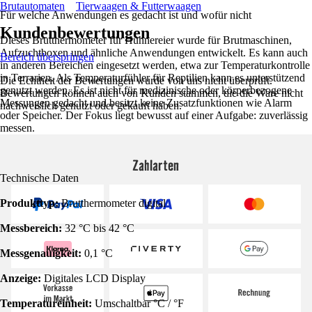
Brutautomaten
Tierwaagen & Futterwaagen
Für welche Anwendungen es gedacht ist und wofür nicht
Kundenbewertungen
Dieses Brutthermometer für Hühnereier wurde für Brutmaschinen,
Aufzuchtboxen und ähnliche Anwendungen entwickelt. Es kann auch
Bereich überspringen
in anderen Bereichen eingesetzt werden, etwa zur Temperaturkontrolle
in Terrarien. Als Temperaturfühler für Reptilien kann es unterstützend
Die Echtheit der Bewertungen wurde von uns nicht überprüft.
genutzt werden. Es ist nicht für medizinische oder körperbezogene
Bewertungen können auch von Kunden stammen, die die Ware nicht
Messungen gedacht und besitzt keine Zusatzfunktionen wie Alarm
nachweislich genutzt oder gekauft haben.
oder Speicher. Der Fokus liegt bewusst auf einer Aufgabe: zuverlässig
messen.
Zahlarten
Technische Daten
Produkttyp:
Brutthermometer digital
Messbereich:
32 °C bis 42 °C
Messgenauigkeit:
0,1 °C
Anzeige:
Digitales LCD Display
Temperatureinheit:
Umschaltbar °C / °F