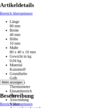
Artikeldetails
Bereich überspringen
Länge
80 mm
Breite
40 mm
Höhe
10 mm
Maße
80 x 40 x 10 mm
Gewicht in kg
0,04 kg
Material
Kunststoff
Grundfarbe
Gelb
Artikeltyp
Mehr anzeigen
Thermometer
Einsatzbereich
Beschreibung
Innen
Anwendung
Bereich überspringen
Nisten