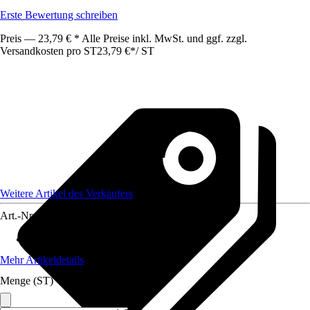
Erste Bewertung schreiben
Preis — 23,79 € * Alle Preise inkl. MwSt. und ggf. zzgl.
Versandkosten pro ST
23,79 €
*
/
ST
Weitere Artikel des Verkäufers
Art.-Nr.
12477073
Material
:
Kunststoff
Mehr Artikeldetails
Menge (ST)