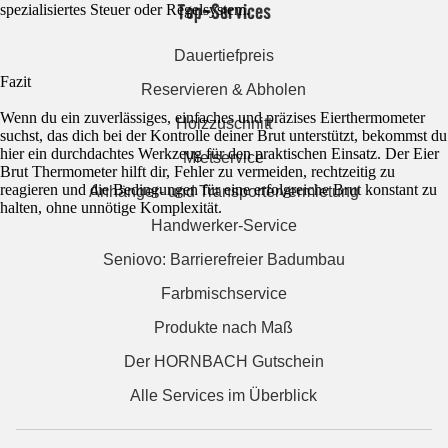
Top-Services
spezialisiertes Steuer oder Regelsystem.
Dauertiefpreis
Fazit
Reservieren & Abholen
Wenn du ein zuverlässiges, einfaches und präzises Eierthermometer
Holzzuschnitt
suchst, das dich bei der Kontrolle deiner Brut unterstützt, bekommst du
hier ein durchdachtes Werkzeug für den praktischen Einsatz. Der Eier
Mietservice
Brut Thermometer hilft dir, Fehler zu vermeiden, rechtzeitig zu
reagieren und die Bedingungen für eine erfolgreiche Brut konstant zu
Anhänger- und Transportervermietung
halten, ohne unnötige Komplexität.
Handwerker-Service
Seniovo: Barrierefreier Badumbau
Farbmischservice
Produkte nach Maß
Der HORNBACH Gutschein
Alle Services im Überblick