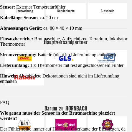
Sensor:
Externer Temperaturfühler
Kabellänge Sensor:
ca. 50 cm
Abmessungen Gerät:
ca. 80 × 40 × 10 mm
Einsatzbereiche:
Brutmaschine, Aufzuchtbox, Terrarium, Inkubator
Hauptversandpartner
Thermometer
Stromversorgung:
Batterie (nicht im Lieferumfang enthalten)
Lieferumfang:
1 x Thermometer mit fest angeschlossenem Fühler
Hinweis:
Abgebildete Dekorationen sind nicht im Lieferumfang
enthalten
FAQ
Darum zu HORNBACH
Wie genau muss der Sensor in der Brutmaschine platziert
werden?
Der Fühler sollte immer auf Höhe der Oberkante der Eier liegen, da