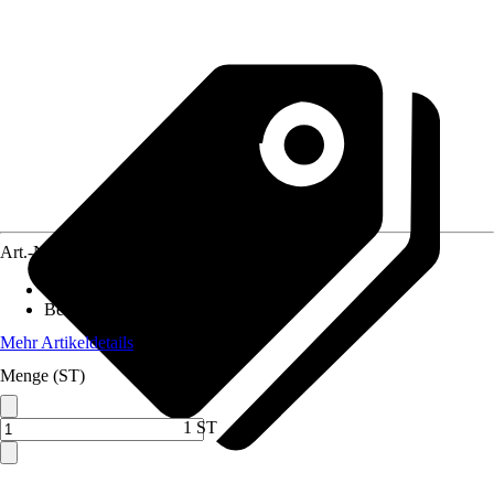
Art.-Nr.
12310134
Material
:
Naturstein
Beschichtung
:
Beschichtet
Mehr Artikeldetails
Menge (ST)
1 ST