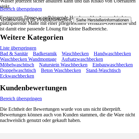
Wasser jederzeit sicher ablaufen kann und das Risiko von Überlaufen
sinkt.
Bereich überspringen
Festgezurrt: Dieses wandhängende Handwaschbecken verbindet
Verantwortlich für Produktsicherheit:
.
Siehe Herstellerinformationen
platzsparende Maße mit einer pflegeleichten Terrazzo-Oberfläche und
ist damit eine passende Lösung für kleine Badbereiche.
Weitere Kategorien
Liste überspringen
Bad & Sanitär
Badkeramik
Waschbecken
Handwaschbecken
Waschbecken Wandmontage
Aufsatzwaschbecken
Möbelwaschtisch
Naturstein Waschbecken
Einbauwaschbecken
Doppelwaschtisch
Beton Waschbecken
Stand-Waschtisch
Eckwaschbecken
Kundenbewertungen
Bereich überspringen
Die Echtheit der Bewertungen wurde von uns nicht überprüft.
Bewertungen können auch von Kunden stammen, die die Ware nicht
nachweislich genutzt oder gekauft haben.