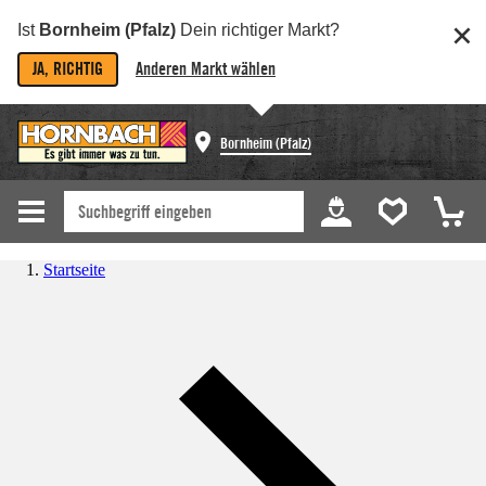
Ist
Bornheim (Pfalz)
Dein richtiger Markt?
JA, RICHTIG
Anderen Markt wählen
Bornheim (Pfalz)
Startseite