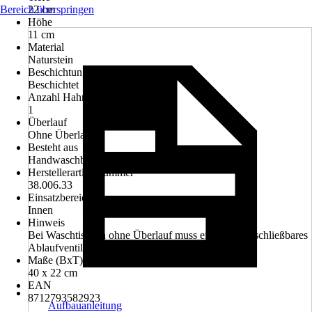
Bereich überspringen
22 cm
Höhe
11 cm
Material
Naturstein
Beschichtung
Beschichtet
Anzahl Hahnlöcher
1
Überlauf
Ohne Überlauf
Besteht aus
Handwaschbecken
Herstellerartikelnummer
38.006.33
Einsatzbereich
Innen
Hinweis
Bei Waschtischen ohne Überlauf muss ein nicht verschließbares
Ablaufventil verwendet werden
Maße (BxT)
40 x 22 cm
EAN
8712793582923
Aufbauanleitung