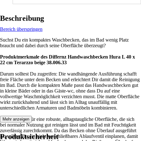
Beschreibung
Bereich überspringen
Suchst Du ein kompaktes Waschbecken, das im Bad wenig Platz
braucht und dabei durch seine Oberfläche überzeugt?
Produktmerkmale des Differnz Handwaschbecken Hura L 40 x
22 cm Terarzzo beige 38.006.33
Darum solltest Du zugreifen: Die wandhängende Ausführung schafft
freie Fläche unter dem Becken und erleichtert Dir damit die Reinigung
im Bad. Durch die kompakten Maße passt das Handwaschbecken gut
in kleine Bäder oder in das Gäste-wc, ohne dass Du auf eine
vollwertige Waschmöglichkeit verzichten musst. Die matte Oberfläche
wirkt zurückhaltend und lässt sich im Alltag unauffällig mit
unterschiedlichen Armaturen und Badmöbeln kombinieren.
Terrazzo sorgt für eine robuste, alltagstaugliche Oberfläche, die sich
Mehr anzeigen
bei normaler Nutzung gut reinigen lässt und im Bad mit Feuchtigkeit
zuverlässig zurechtkommt. Da das Becken ohne Überlauf ausgeführt
Produktsicherheit
ist, solltest Du ein nicht verschließbares Ablaufventil einplanen, damit