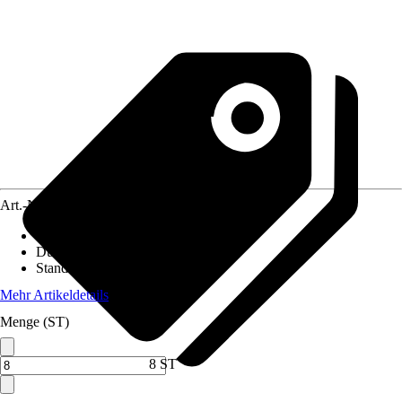
Art.-Nr.
3617785
Höhe inkl. Kulturtopf
:
12 cm - 14 cm
Durchmesser Kulturtopf
:
5,5 cm
Standort
:
Sonne
Mehr Artikeldetails
Menge (ST)
8 ST