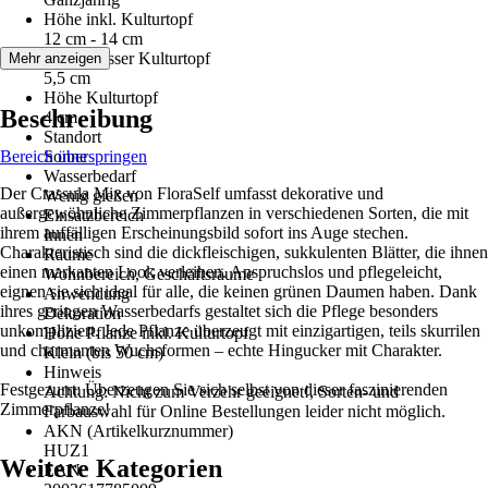
Höhe inkl. Kulturtopf
12 cm - 14 cm
Durchmesser Kulturtopf
Mehr anzeigen
5,5 cm
Höhe Kulturtopf
Beschreibung
4 cm
Standort
Bereich überspringen
Sonne
Wasserbedarf
Der Crassula Mix von FloraSelf umfasst dekorative und
Wenig gießen
außergewöhnliche Zimmerpflanzen in verschiedenen Sorten, die mit
Einsatzbereich
ihrem auffälligen Erscheinungsbild sofort ins Auge stechen.
Innen
Charakteristisch sind die dickfleischigen, sukkulenten Blätter, die ihnen
Räume
einen markanten Look verleihen. Anspruchslos und pflegeleicht,
Wohnbereich, Geschäftsräume
eignen sie sich ideal für alle, die keinen grünen Daumen haben. Dank
Anwendung
ihres geringen Wasserbedarfs gestaltet sich die Pflege besonders
Dekoration
unkompliziert. Jede Pflanze überzeugt mit einzigartigen, teils skurrilen
Höhe Pflanze inkl. Kulturtopf
und charmanten Wuchsformen – echte Hingucker mit Charakter.
Klein (bis 50 cm)
Hinweis
Festgezurrt: Überzeugen Sie sich selbst von dieser faszinierenden
Achtung: Nicht zum Verzehr geeignet!, Sorten- und
Zimmerpflanze!
Farbauswahl für Online Bestellungen leider nicht möglich.
AKN (Artikelkurznummer)
HUZ1
Weitere Kategorien
EAN