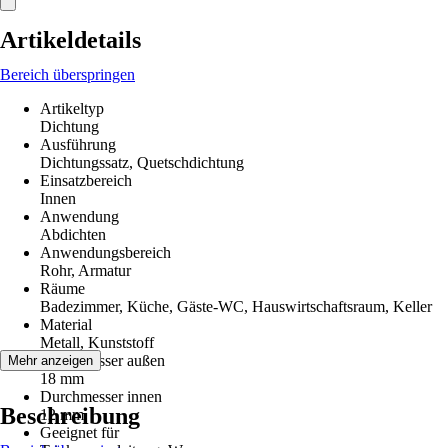
Artikeldetails
Bereich überspringen
Artikeltyp
Dichtung
Ausführung
Dichtungssatz, Quetschdichtung
Einsatzbereich
Innen
Anwendung
Abdichten
Anwendungsbereich
Rohr, Armatur
Räume
Badezimmer, Küche, Gäste-WC, Hauswirtschaftsraum, Keller
Material
Metall, Kunststoff
Durchmesser außen
Mehr anzeigen
18 mm
Durchmesser innen
Beschreibung
12 mm
Geeignet für