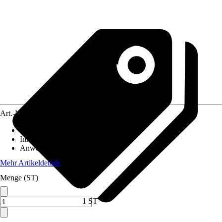
Art.-Nr.
10257148
Material
:
Metall, Kunststoff
Inhalt
:
6 Stück
Anwendung
:
Abdichten
Mehr Artikeldetails
Menge (ST)
1 ST