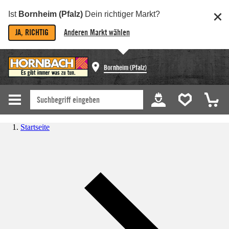
Ist
Bornheim (Pfalz)
Dein richtiger Markt?
JA, RICHTIG
Anderen Markt wählen
Bornheim (Pfalz)
Startseite