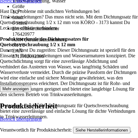
Bereich überspringen
Trinkwasserleitung, Wasser
Größe
Hast Du Probleme mit undichten Verbindungen bei
1/2 "
Trinkwasserleitungen? Das muss nicht sein. Mit dem Dichtungssatz für
Inhalt
Quetschverschraubung 1/2 x 12 mm von KÖRO - 3173 kannst Du
6 Stück
Leckagen effektiv verhindern.
Herstellerartikelnummer
176420977
Produktmerkmale des Dichtungssatzes für
AKN (Artikelkurznummer)
Quetschverschraubung 1/2 x 12 mm
N1YT
Darum solltest Du zugreifen: Dieser Dichtungssatz ist speziell für den
EAN
Einsatz in Trinkwasserleitungen und Wasserarmaturen konzipiert. Die
8711962032306
Quetschdichtung sorgt für eine zuverlässige Abdichtung und
verhindert das Austreten von Wasser, was langfristig Schäden und
Wasserverluste vermeidet. Durch die präzise Passform der Dichtungen
wird eine einfache und sichere Montage gewährleistet, was den
Installationsprozess erleichtert. Der Dichtungssatz ist für Rohr- und
Armaturverbindungen geeignet und bietet eine langlebige Lösung für
Mehr anzeigen
den sicheren Betrieb von Trinkwasserleitungen.
Produktsicherheit
Festgezurrt: Der KÖRO Dichtungssatz für Quetschverschraubung
bietet eine zuverlässige und einfache Lösung für dichte Verbindungen
in Trinkwasserleitungen.
Bereich überspringen
Verantwortlich für Produktsicherheit:
.
Siehe Herstellerinformationen