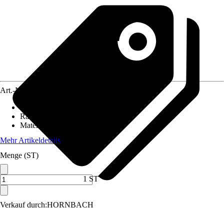
Art.-Nr.
6745362
Durchmesser (von - bis)
:
21,3 mm
Räume
:
Bau, Baustelle
Material
:
Temperguss
Mehr Artikeldetails
Menge (ST)
1 ST
Verkauf durch:
HORNBACH