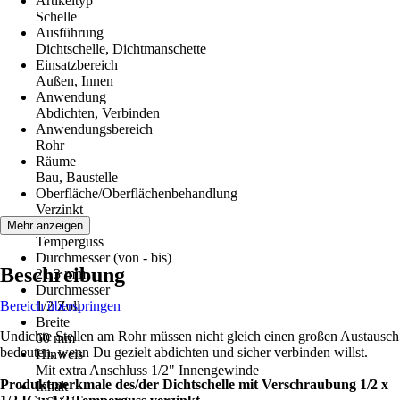
Artikeltyp
Schelle
Ausführung
Dichtschelle, Dichtmanschette
Einsatzbereich
Außen, Innen
Anwendung
Abdichten, Verbinden
Anwendungsbereich
Rohr
Räume
Bau, Baustelle
Oberfläche/Oberflächenbehandlung
Verzinkt
Material
Mehr anzeigen
Temperguss
Durchmesser (von - bis)
Beschreibung
21,3 mm
Durchmesser
Bereich überspringen
1/2 Zoll
Breite
Undichte Stellen am Rohr müssen nicht gleich einen großen Austausch
60 mm
bedeuten, wenn Du gezielt abdichten und sicher verbinden willst.
Hinweis
Mit extra Anschluss 1/2" Innengewinde
Produktmerkmale des/der Dichtschelle mit Verschraubung 1/2 x
Inhalt