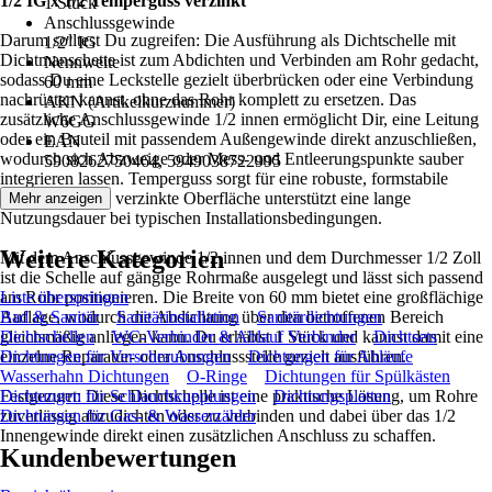
1/2 IG x 1/2 Temperguss verzinkt
1 Stück
Anschlussgewinde
Darum solltest Du zugreifen: Die Ausführung als Dichtschelle mit
1/2" IG
Dichtmanschette ist zum Abdichten und Verbinden am Rohr gedacht,
Nennweite
sodass Du eine Leckstelle gezielt überbrücken oder eine Verbindung
60 mm
nachrüsten kannst, ohne das Rohr komplett zu ersetzen. Das
AKN (Artikelkurznummer)
zusätzliche Anschlussgewinde 1/2 innen ermöglicht Dir, eine Leitung
W6GG
oder ein Bauteil mit passendem Außengewinde direkt anzuschließen,
EAN
wodurch sich Abzweige oder Mess- und Entleerungspunkte sauber
5908262750464, 5949038722995
integrieren lassen. Temperguss sorgt für eine robuste, formstabile
Schelle, und die verzinkte Oberfläche unterstützt eine lange
Mehr anzeigen
Nutzungsdauer bei typischen Installationsbedingungen.
Weitere Kategorien
Mit dem Anschlussgewinde 1/2 innen und dem Durchmesser 1/2 Zoll
ist die Schelle auf gängige Rohrmaße ausgelegt und lässt sich passend
am Rohr positionieren. Die Breite von 60 mm bietet eine großflächige
Liste überspringen
Auflage, wodurch die Abdichtung über den betroffenen Bereich
Bad & Sanitär
Sanitärinstallation
Sanitärdichtungen
gleichmäßig anliegen kann. Du erhältst 1 Stück und kannst damit eine
Dichtschellen
WC-Verbinder & Ablauf Verbinder
Dichtsets
einzelne Reparatur- oder Anschlussstelle gezielt ausführen.
Dichtungen für Verschraubungen
Dichtungen für Abläufe
Wasserhahn Dichtungen
O-Ringe
Dichtungen für Spülkästen
Festgezurrt: Diese Dichtschelle ist eine praktische Lösung, um Rohre
Dichtungen für Schlauchkupplungen
Dichtungsplatten
zuverlässig abzudichten oder zu verbinden und dabei über das 1/2
Dichtungen für Gas- & Wasserzähler
Innengewinde direkt einen zusätzlichen Anschluss zu schaffen.
Kundenbewertungen