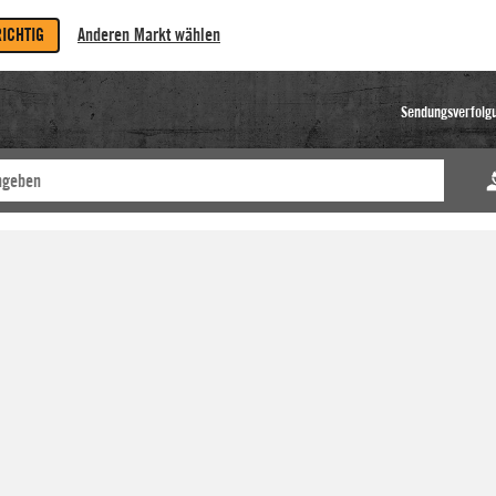
RICHTIG
Anderen Markt wählen
Sendungsverfolg