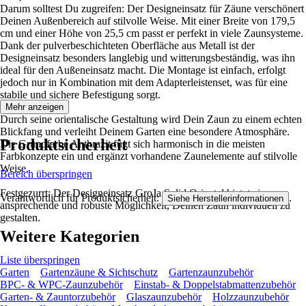
Darum solltest Du zugreifen: Der Designeinsatz für Zäune verschönert
Deinen Außenbereich auf stilvolle Weise. Mit einer Breite von 179,5
cm und einer Höhe von 25,5 cm passt er perfekt in viele Zaunsysteme.
Dank der pulverbeschichteten Oberfläche aus Metall ist der
Designeinsatz besonders langlebig und witterungsbeständig, was ihn
ideal für den Außeneinsatz macht. Die Montage ist einfach, erfolgt
jedoch nur in Kombination mit dem Adapterleistenset, was für eine
stabile und sichere Befestigung sorgt.
Mehr anzeigen
Durch seine orientalische Gestaltung wird Dein Zaun zu einem echten
Blickfang und verleiht Deinem Garten eine besondere Atmosphäre.
Produktsicherheit
Die Grundfarbe Anthrazit fügt sich harmonisch in die meisten
Farbkonzepte ein und ergänzt vorhandene Zaunelemente auf stilvolle
Weise.
Bereich überspringen
Festgezurrt: Der Designeinsatz GroJa Solid Oriental bietet eine
Verantwortlich für Produktsicherheit:
.
Siehe Herstellerinformationen
ansprechende und robuste Möglichkeit, Deinen Zaun individuell zu
gestalten.
Weitere Kategorien
Liste überspringen
Garten
Gartenzäune & Sichtschutz
Gartenzaunzubehör
BPC- & WPC-Zaunzubehör
Einstab- & Doppelstabmattenzubehör
Garten- & Zauntorzubehör
Glaszaunzubehör
Holzzaunzubehör