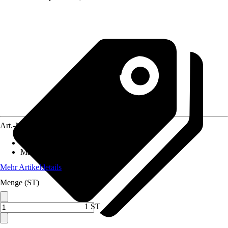
Art.-Nr.
10550709
Anwendungsbereich
:
Zaun
Material
:
Metall
Mehr Artikeldetails
Menge (ST)
1 ST