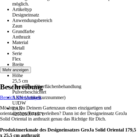
möglich.
Artikeltyp
Designeinsatz
Anwendungsbereich
Zaun
Grundfarbe
Anthrazit
Material
Metall
Serie
Flex
Breite
179,5 cm
Mehr anzeigen
Höhe
25,5 cm
Beschreibung
Oberfläche/Oberflächenbehandlung
Pulverbeschichtet
Bereich überspringen
AKN (Artikelkurznummer)
UJDW
Möchtest Du Deinem Gartenzaun einen einzigartigen und
EAN
orientalischen Touch verleihen? Dann ist der Designeinsatz GroJa
4250260971671
Solid Oriental in anthrazit genau das Richtige für Dich.
Produktmerkmale des Designeinsatzes GroJa Solid Oriental 179,5
x 25,5 cm anthrazit