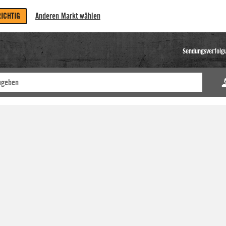
RICHTIG
Anderen Markt wählen
Sendungsverfolg