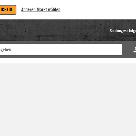
RICHTIG
Anderen Markt wählen
Sendungsverfolg