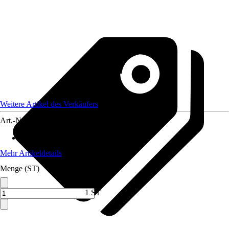
Weitere Artikel des Verkäufers
Art.-Nr.
12809110
Artikeltyp
:
Seilwinde
Mehr Artikeldetails
Menge (ST)
1 ST