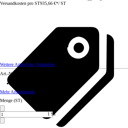
Versandkosten pro ST
935,66 €
*
/
ST
Weitere Artikel des Verkäufers
Art.-Nr.
12732880
Artikeltyp
:
Kettenzug
Mehr Artikeldetails
Menge (ST)
1 ST