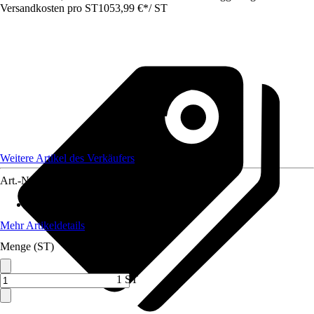
Versandkosten pro ST
1053,99 €
*
/
ST
Weitere Artikel des Verkäufers
Art.-Nr.
12732909
Artikeltyp
:
Kettenzug
Mehr Artikeldetails
Menge (ST)
1 ST