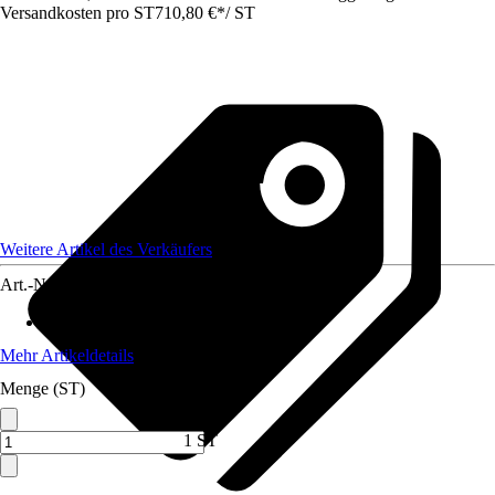
Versandkosten pro ST
710,80 €
*
/
ST
Weitere Artikel des Verkäufers
Art.-Nr.
12732911
Artikeltyp
:
Kettenzug
Mehr Artikeldetails
Menge (ST)
1 ST