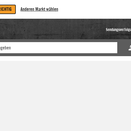
RICHTIG
Anderen Markt wählen
Sendungsverfolg