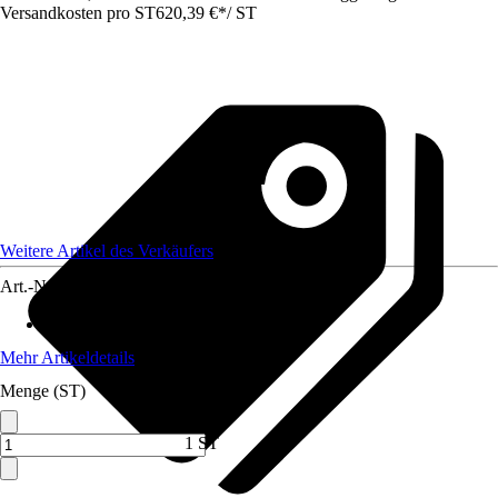
Versandkosten pro ST
620,39 €
*
/
ST
Weitere Artikel des Verkäufers
Art.-Nr.
12809041
Artikeltyp
:
Seilwinde
Mehr Artikeldetails
Menge (ST)
1 ST