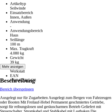
Artikeltyp
Seilwinde
Einsatzbereich
Innen, Außen
Anwendung
-
Anwendungsbereich
Haus
Seillänge
100 m
Max. Tragkraft
4.080 kg
Gewicht
39 kg
Räume
Mehr anzeigen
Werkstatt
EAN
Beschreibung
8719482315428
Bereich überspringen
Ausgelegt nur für Zugarbeiten Ausgelegt zum Bergen von Fahrzeugen
oder Booten Mit Freilauf-Hebel Permanent geschmiertes Getriebe,
sorgt für reibungslosen und geräuscharmen Betrieb Geliefert mit
Steuerschalter, Stromkabel und Stahlkabel mit Lasthaken Die