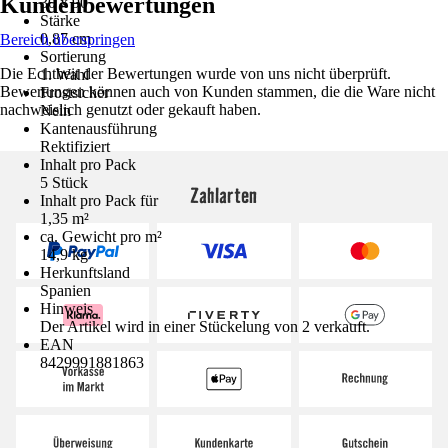
Kundenbewertungen
30 x 90
Stärke
0,87 cm
Bereich überspringen
Sortierung
Die Echtheit der Bewertungen wurde von uns nicht überprüft.
1. Wahl
Bewertungen können auch von Kunden stammen, die die Ware nicht
Frostsicher
nachweislich genutzt oder gekauft haben.
Nein
Kantenausführung
Rektifiziert
Inhalt pro Pack
5 Stück
Zahlarten
Inhalt pro Pack für
1,35 m²
ca. Gewicht pro m²
14,9 kg
Herkunftsland
Spanien
Hinweis
Der Artikel wird in einer Stückelung von 2 verkauft.
EAN
8429991881863