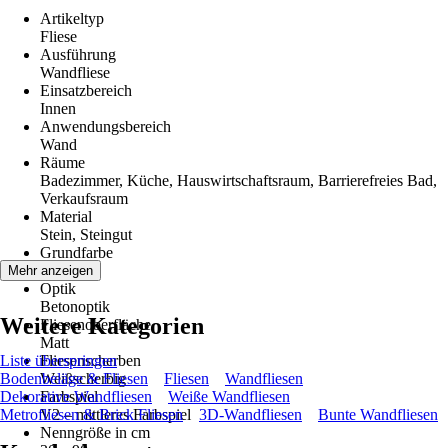
Artikeltyp
Fliese
Ausführung
Wandfliese
Einsatzbereich
Innen
Anwendungsbereich
Wand
Räume
Badezimmer, Küche, Hauswirtschaftsraum, Barrierefreies Bad,
Verkaufsraum
Material
Stein, Steingut
Grundfarbe
Beige
Mehr anzeigen
Optik
Betonoptik
Weitere Kategorien
Fliesenoberfläche
Matt
Liste überspringen
Fliesenscherben
Bodenbeläge & Fliesen
Weißscherbig
Fliesen
Wandfliesen
Dekorative Wandfliesen
Farbspiel
Weiße Wandfliesen
Metrofliesen & Brick Fliesen
V2 – mittleres Farbspiel
3D-Wandfliesen
Bunte Wandfliesen
Nenngröße in cm