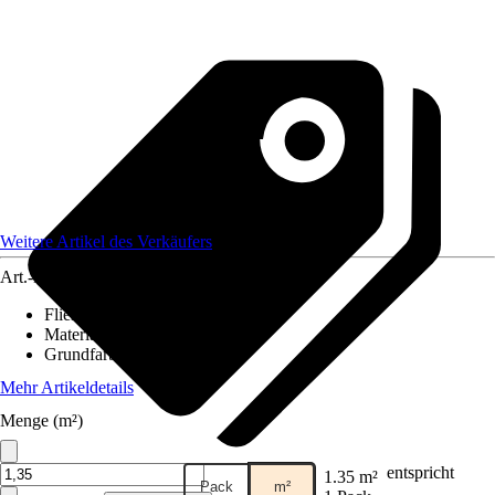
Weitere Artikel des Verkäufers
Art.-Nr.
12539372
Fliesenoberfläche
:
Matt
Material
:
Stein, Steingut
Grundfarbe
:
Beige
Mehr Artikeldetails
Menge (m²)
entspricht
1.35 m²
Pack
m²