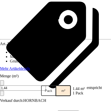
Art.-Nr.
12429400
Fliesenoberfläche
:
Matt, Tiefenstruktur
Material
:
Steingut
Grundfarbe
:
Braun
Mehr Artikeldetails
Menge (m²)
entspricht
1.44 m²
Pack
m²
1 Pack
Verkauf durch:
HORNBACH