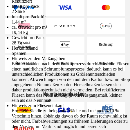
Rektifiziert
Inhalt pro Pack
2 Stück
Inhalt pro Pack für
1,44 m²
ca. Gewicht pro m²
19,44 kg
Gewicht pro Pack
28 kg
Herkunftsland
Spanien
Hinweis zu den Maßangaben
Beim Abkühlen nach dem Brennprozess durchlaufen die Fliesen
einen natürlichen Schrumpfungsprozess, dadurch kann es bei
unterschiedlichen Produktionen zu Größenunterschieden
kommen. Abweichungen von den auf dem Karton bzw. im Shop
angegebenen Nennmaßen zu den Herstellmaßen lassen sich
daher produktionstechnisch nicht vermeiden. Bei rektifizierten
Hauptversandpartner
Fliesen kann das Maß, abhängig vom Ausgangsmaß, kleiner
sein als das Nennmaß.
Hinweis zum Flieseneinkauf
Ermitteln Sie die zu belegende Fläche und rechnen 5-10 %
Verschnitt hinzu, abhängig davon ob der Raum rechtwinklig ist
oder nicht. Farbabweichungen zu früheren Lieferungen oder zu
den Mustern im Markt sind möglich und lassen sich