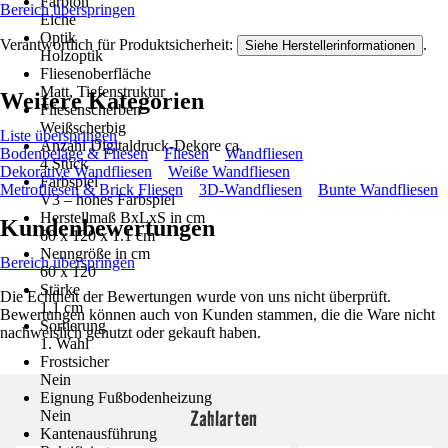
Farbton
Bereich überspringen
Eiche
Optik
Verantwortlich für Produktsicherheit:
.
Siehe Herstellerinformationen
Holzoptik
Fliesenoberfläche
Matt, Tiefenstruktur
Weitere Kategorien
Fliesenscherben
Weißscherbig
Liste überspringen
Anzahl Digitaldruck-Dekore ca.
Bodenbeläge & Fliesen
Fliesen
Wandfliesen
4 Stück
Dekorative Wandfliesen
Weiße Wandfliesen
Farbspiel
Metrofliesen & Brick Fliesen
3D-Wandfliesen
Bunte Wandfliesen
V3 – hohes Farbspiel
Herstellmaß BxLxS in cm
Kundenbewertungen
60 x 120 x 1.1 cm
Nenngröße in cm
Bereich überspringen
60 x 120
Stärke
Die Echtheit der Bewertungen wurde von uns nicht überprüft.
1,1 cm
Bewertungen können auch von Kunden stammen, die die Ware nicht
Sortierung
nachweislich genutzt oder gekauft haben.
1. Wahl
Frostsicher
Nein
Eignung Fußbodenheizung
Zahlarten
Nein
Kantenausführung