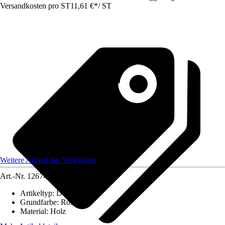
Versandkosten pro ST
11,61 €
*
/
ST
Weitere Artikel des Verkäufers
Art.-Nr.
12674513
Artikeltyp
:
Dekogranulat
Grundfarbe
:
Rosa
Material
:
Holz