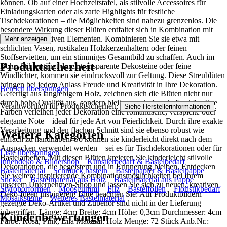
können. Ob auf einer Hochzeitstafel, als stilvolle Accessoires für
Einladungskarten oder als zarte Highlights für festliche
Tischdekorationen – die Möglichkeiten sind nahezu grenzenlos. Die
besondere Wirkung dieser Blüten entfaltet sich in Kombination mit
anderen dekorativen Elementen. Kombinieren Sie sie etwa mit
Mehr anzeigen
schlichten Vasen, rustikalen Holzkerzenhaltern oder feinen
Stoffservietten, um ein stimmiges Gesamtbild zu schaffen. Auch im
Produktsicherheit
Boho-Stil, ergänzt durch transparente Dekosteine oder feine
Windlichter, kommen sie eindrucksvoll zur Geltung. Diese Streublüten
bringen bei jedem Anlass Freude und Kreativität in Ihre Dekoration.
Bereich überspringen
Gefertigt aus langlebigem Holz, zeichnen sich die Blüten nicht nur
durch hohe Qualität aus, sondern bleiben auch dauerhaft schön. Ihre
Verantwortlich für Produktsicherheit:
.
Siehe Herstellerinformationen
Farben verleihen jeder Dekoration eine romantische, verspielte oder
elegante Note – ideal für jede Art von Feierlichkeit. Durch ihre exakte
Verarbeitung und den flachen Schnitt sind sie ebenso robust wie
Weitere Kategorien
einfach zu handhaben. So können sie kinderleicht direkt nach dem
Auspacken verwendet werden – sei es für Tischdekorationen oder für
Liste überspringen
Bastelarbeiten. Mit diesen Blüten kreieren Sie kinderleicht stilvolle
Innendeko & Bildershop
Künstlerbedarf & Bastelbedarf
Dekorationen, die begeistern und in Erinnerung bleiben. Entdecken
Bastelmaterial
Schmuck basteln
Bastelpapier & Bastelpappe
Sie weitere inspirierende Kombinationsmöglichkeiten bei Ihrem
Sticker
Bastelmaterial aus Holz
Bastelmaterial aus Pappe
unserem Unternehmen-Shop und lassen Sie sich zu neuen, kreativen
Styroporformen
Moosgummi
Filz
Bastelfolien
Floristikbedarf
Deko-Ideen inspirieren! Bitte beachten Sie: Auf Produktbildern
Mosaiksteine
Weiteres Bastelmaterial
gezeigte Deko-Artikel und Zubehör sind nicht in der Lieferung
inbegriffen. Länge: 4cm Breite: 4cm Höhe: 0,3cm Durchmesser: 4cm
Kundenbewertungen
Farbe: Rosa, Pink, Lila Material: Holz Menge: 72 Stück Anb.Nr.: