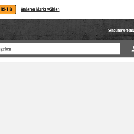
RICHTIG
Anderen Markt wählen
Sendungsverfolg