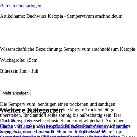
Bereich überspringen
Artikelname: Dachwurz Katopia - Sempervivum arachnoideum
Wissenschaftliche Bezeichnung: Sempervivum arachnoideum Katopia
Wuchsgröße: 15cm
Blütezeit: Juni - Juli
Beschreibung:
Mehr anzeigen
Die Sempervivum benötigen einen trockenen und sandigen
Weitere Kategorien
Gartenboden und können auch eine längere Trockenheit gut
überstehen. Ihr Standort sollte sonnig bis halbschattig sein. Der
Dachwurz ist eine sehr robuste Staude und winterhart. Auf einer
Liste überspringen
Fläche von 1 m² finden bis zu 12 Pflanzen Platz. Wenn nicht anders
Garten
Pflanzen
Gartenpflanzen & Freilandpflanzen
Stauden
angegeben, dann werden die Stauden im typischen 9x9cm Topf
Sommerstauden
Lavendel
Farne
Frühlingsstauden