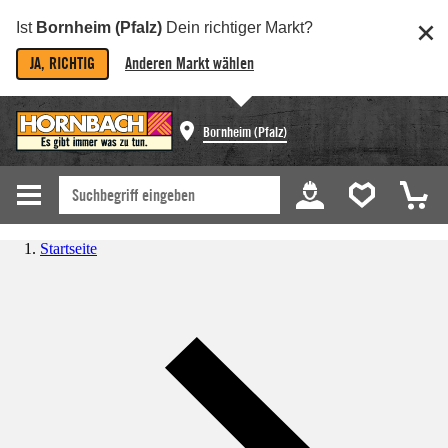
Ist
Bornheim (Pfalz)
Dein richtiger Markt?
JA, RICHTIG
Anderen Markt wählen
Bornheim (Pfalz)
Startseite