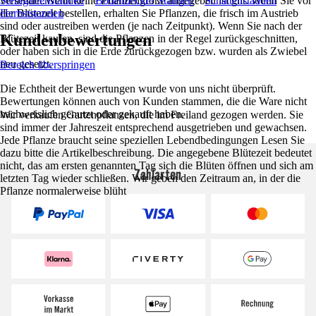
versendet.Wenn keine Pflanzengröße angegeben ist gilt: Wenn Sie vor
Steingartenstauden
Bodendecker Stauden
Schattenstauden
der Blütezeit bestellen, erhalten Sie Pflanzen, die frisch im Austrieb
Herbststauden
sind oder austreiben werden (je nach Zeitpunkt). Wenn Sie nach der
Kundenbewertungen
Blütezeit kaufen, sind die Pflanzen in der Regel zurückgeschnitten,
oder haben sich in die Erde zurückgezogen bzw. wurden als Zwiebel
neu gesetzt.
Bereich überspringen
Die Echtheit der Bewertungen wurde von uns nicht überprüft.
Bewertungen können auch von Kunden stammen, die die Ware nicht
nachweislich genutzt oder gekauft haben.
Wir verkaufen Gartenpflanzen, die im Freiland gezogen werden. Sie
sind immer der Jahreszeit entsprechend ausgetrieben und gewachsen.
Jede Pflanze braucht seine speziellen Lebendbedingungen Lesen Sie
dazu bitte die Artikelbeschreibung. Die angegebene Blütezeit bedeutet
nicht, das am ersten genannten Tag sich die Blüten öffnen und sich am
Zahlarten
letzten Tag wieder schließen. Wir geben den Zeitraum an, in der die
Pflanze normalerweise blüht