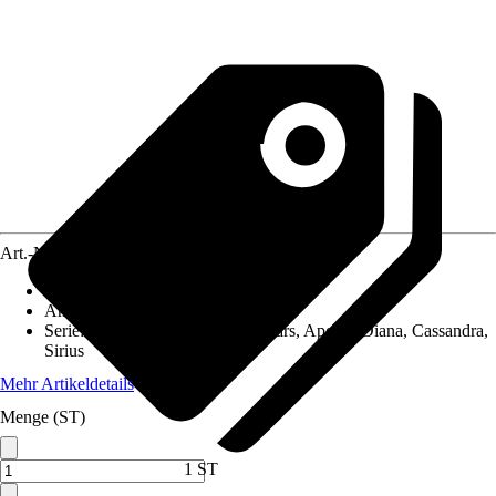
Art.-Nr.
5805604
Artikeltyp
:
Fenster
Anwendungsbereich
:
Gewächshaus
Serie
:
Venus, Uranus, Merkur, Mars, Apollo, Diana, Cassandra,
Sirius
Mehr Artikeldetails
Menge (ST)
1 ST