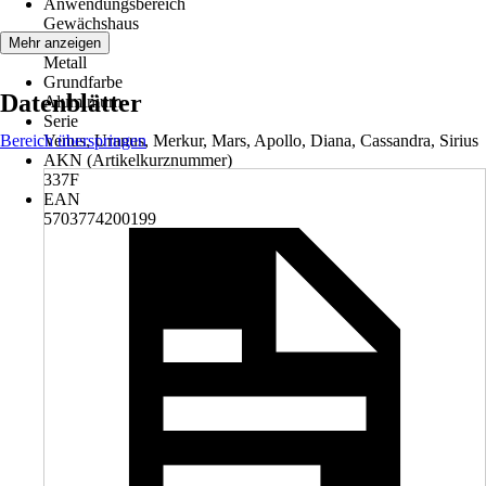
Anwendungsbereich
Gewächshaus
Material
Mehr anzeigen
Metall
Grundfarbe
Datenblätter
Aluminium
Serie
Bereich überspringen
Venus, Uranus, Merkur, Mars, Apollo, Diana, Cassandra, Sirius
AKN (Artikelkurznummer)
337F
EAN
5703774200199