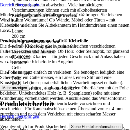
Bereich überspringen
Reinigungsmitteln abwischen. Viele hartnäckigere
Verschmutzungen können auch mit alkoholbasierten
Mit den dekorativen Klebefolien von d-c-fix® bringen Sie frischen
Reinigungsmitteln beseitigt werden.
Wind in Ihre Wohnräume! Ob Wände, Möbel oder Türen – mit
Breite
Klebefolie verleihen Sie Altbekanntem im Handumdrehen einen neuen
45 cm
Look.
Länge
200 cm
Produktinformationen zu d-c-fix® Klebefolie
Untergrundbeschaffenheit
Die d-c-fix® Klebefolie gibt in es in zahlreichen verschiedenen
Fettfrei, Trocken, Sauber, Staubfrei
Farben, Dekoren und Mustern. Ob Holz- oder Steinoptik, rot glänzend
Herstellerartikelnummer
oder schwarz-weiß kariert – für jeden Geschmack und Anlass haben
F3460209
wir die passende Klebefolie im Angebot.
Farbton
Gelb
Die Folie ist ganz einfach zu verkleben. Sie benötigen lediglich eine
Artikeltyp
Schere oder ein Cuttermesser, ein Lineal, einen Stift und eine
Folie
Kunststoffrakel (im separat erhältlichen Verarbeitungsset enthalten).
EAN
Sie können alle glatten, staub- und fettfreien Oberflächen mit der Folie
Mehr anzeigen
2003857514001, 4007386098283
bekleben. Unbehandeltes Holz (z. B. Spanplatten) sollte mit einer
Grundierung vorbehandelt werden. Anschließend das Wunschformat
Produktsicherheit
mit Lineal und Stift auf der Folienrückseite vorzeichnen und
zuschneiden. Für Kantenabschlüsse einen Überstand von ca. 4 mm
zurechnen und nach dem Verkleben mit einem scharfen Messer
Bereich überspringen
abschneiden.
Verantwortlich für Produktsicherheit:
.
Siehe Herstellerinformationen
Beim Verkleben am besten immer nur einen Teil des Rückseitenpapiers