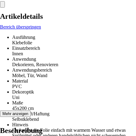
Artikeldetails
Bereich überspringen
Ausführung
Klebefolie
Einsatzbereich
Innen
Anwendung
Dekorieren, Renovieren
Anwendungsbereich
Möbel, Tür, Wand
Material
PVC
Dekoroptik
Uni
Maße
45x200 cm
Klebekraft/Haftung
Mehr anzeigen
Selbstklebend
Hinweis
Beschreibung
Du kannst die Folie einfach mit warmem Wasser und etwas
Spülmittel oder anderen handelsüblichen nicht scheuernden