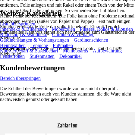
entfernen, Folie anlegen und mit Rakel oder einem Tuch von der Mitte
aus an die Oberfläche andrücken. So vermeiden Sie Luftbläschen.
Weitere Kategorien
Keine Panik bei Klebefehlern: Die Folie kann ohne Probleme nochmal
abgezogen werden (außer von Papier und Pappe) – erst nach einigen
Liste überspringen
Stunden erreicht die Folie die volle Klebekraft. Ein mit Teppich
Innendeko & Bildershop
Möbelfolien
Plissees, Rollos & Jalousien
ummanteltes Kantholz eignet sich hervorragend zum Glattstreichen der
Bildershop & Wanddeko
Gardinen & Vorhänge
Klebefolie.
Gardinenstangen & Vorhangstangen
Gardinenschienen
Heimtextilien
Teppiche
Fußmatten
Festgenagelt:
Kleben Sie sich einen neuen Look – mit d-c-fix®
Künstlerbedarf & Bastelbedarf
Memoboards
Aufbewahrung
Klebefolie!
Fensterfolien
Stufenmatten
Dekoartikel
Kundenbewertungen
Bereich überspringen
Die Echtheit der Bewertungen wurde von uns nicht überprüft.
Bewertungen können auch von Kunden stammen, die die Ware nicht
nachweislich genutzt oder gekauft haben.
Zahlarten