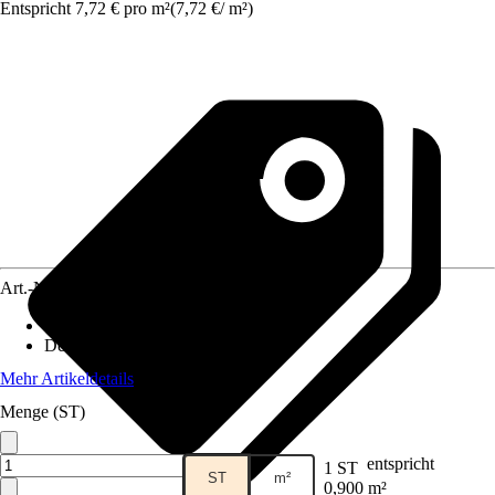
Entspricht 7,72 € pro m²
(
7,72 €
/
m²
)
Art.-Nr.
3857514
Material
:
PVC
Dekoroptik
:
Uni
Mehr Artikeldetails
Menge (ST)
entspricht
1 ST
ST
m²
0,900 m²