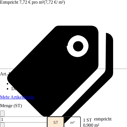
Entspricht 7,72 € pro m²
(
7,72 €
/
m²
)
Art.-Nr.
3829582
Material
:
PVC
Dekoroptik
:
Stein-Optik
Mehr Artikeldetails
Menge (ST)
entspricht
1 ST
ST
m²
0,900 m²