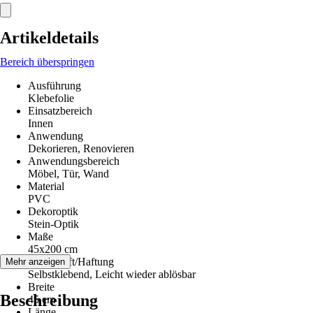
Artikeldetails
Bereich überspringen
Ausführung
Klebefolie
Einsatzbereich
Innen
Anwendung
Dekorieren, Renovieren
Anwendungsbereich
Möbel, Tür, Wand
Material
PVC
Dekoroptik
Stein-Optik
Maße
45x200 cm
Klebekraft/Haftung
Mehr anzeigen
Selbstklebend, Leicht wieder ablösbar
Breite
Beschreibung
45 cm
Länge