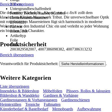
Bereich überspringen
200 cm
Untergrundbeschaffenheit
Die dekorative Klebefolie „Ahaus“ von d-c-fix® zollt dem
Fettfrei, Trocken, Sauber, Staubfrei
klassischem Klinker-Mauerwerk Tribut. Die unverwechselbare Optik
Herstellerartikelnummer
mit rotgebrannten Mauersteinen fügt sich harmonisch in moderne
F3460221
Wohnstile wie den Industrial Chic ein und verleiht so jeder Wohnung
Farbton
ein bisschen Loft-Charakter.
Braun, Rot
Artikeltyp
Folie
Produktsicherheit
EAN
2003829582007, 4007386098382, 4007386313232
Bereich überspringen
Verantwortlich für Produktsicherheit:
.
Siehe Herstellerinformationen
Weitere Kategorien
Liste überspringen
Innendeko & Bildershop
Möbelfolien
Plissees, Rollos & Jalousien
Bildershop & Wanddeko
Gardinen & Vorhänge
Gardinenstangen & Vorhangstangen
Gardinenschienen
Heimtextilien
Teppiche
Fußmatten
Künstlerbedarf & Bastelbedarf
Memoboards
Aufbewahrung