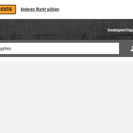
RICHTIG
Anderen Markt wählen
Sendungsverfolg