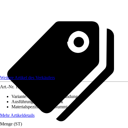
Weitere Artikel des Verkäufers
Art.-Nr.
12488822
Variante
:
1x Manschettenverbindung
Ausführung
:
Anschlussstück
Materialspezifizierung
:
Gummi
Mehr Artikeldetails
Menge (ST)