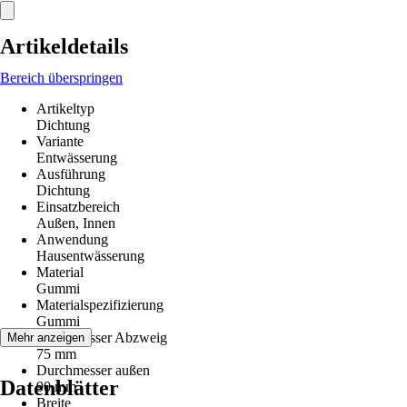
Artikeldetails
Bereich überspringen
Artikeltyp
Dichtung
Variante
Entwässerung
Ausführung
Dichtung
Einsatzbereich
Außen, Innen
Anwendung
Hausentwässerung
Material
Gummi
Materialspezifizierung
Gummi
Durchmesser Abzweig
Mehr anzeigen
75 mm
Durchmesser außen
Datenblätter
90 mm
Breite