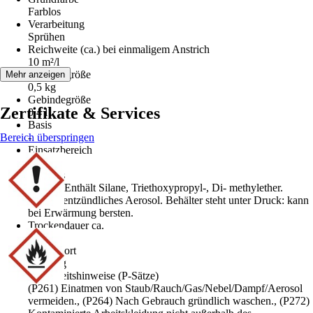
Farblos
Verarbeitung
Sprühen
Reichweite (ca.) bei einmaligem Anstrich
10 m²/l
Gebindegröße
Mehr anzeigen
0,5 kg
Gebindegröße
Zertifikate & Services
0,4 l
Basis
Bereich überspringen
-
Einsatzbereich
Außen
Hinweis
Gefahr: Enthält Silane, Triethoxypropyl-, Di- methylether.
Extrem entzündliches Aerosol. Behälter steht unter Druck: kann
bei Erwärmung bersten.
Trockendauer ca.
3 h
Signalwort
Achtung
Sicherheitshinweise (P-Sätze)
(P261) Einatmen von Staub/Rauch/Gas/Nebel/Dampf/Aerosol
vermeiden., (P264) Nach Gebrauch gründlich waschen., (P272)