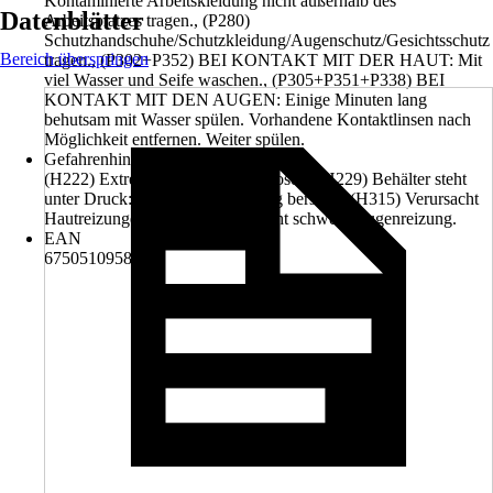
Kontaminierte Arbeitskleidung nicht außerhalb des
Datenblätter
Arbeitsplatzes tragen., (P280)
Schutzhandschuhe/Schutzkleidung/Augenschutz/Gesichtsschutz
Bereich überspringen
tragen., (P302+P352) BEI KONTAKT MIT DER HAUT: Mit
viel Wasser und Seife waschen., (P305+P351+P338) BEI
KONTAKT MIT DEN AUGEN: Einige Minuten lang
behutsam mit Wasser spülen. Vorhandene Kontaktlinsen nach
Möglichkeit entfernen. Weiter spülen.
Gefahrenhinweise (H-Sätze)
(H222) Extrem entzündbares Aerosol., (H229) Behälter steht
unter Druck: kann bei Erwärmung bersten., (H315) Verursacht
Hautreizungen., (H319) Verursacht schwere Augenreizung.
EAN
675051095819