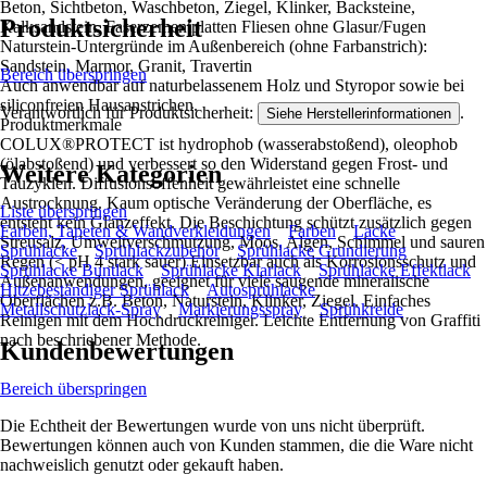
Beton, Sichtbeton, Waschbeton, Ziegel, Klinker, Backsteine,
Produktsicherheit
Kalksandstein, Faserzementplatten Fliesen ohne Glasur/Fugen
Naturstein-Untergründe im Außenbereich (ohne Farbanstrich):
Sandstein, Marmor, Granit, Travertin
Bereich überspringen
Auch anwendbar auf naturbelassenem Holz und Styropor sowie bei
siliconfreien Hausanstrichen.
Verantwortlich für Produktsicherheit:
.
Siehe Herstellerinformationen
Produktmerkmale
COLUX®PROTECT ist hydrophob (wasserabstoßend), oleophob
(ölabstoßend) und verbessert so den Widerstand gegen Frost- und
Weitere Kategorien
Tauzyklen. Diffusionsoffenheit gewährleistet eine schnelle
Austrocknung. Kaum optische Veränderung der Oberfläche, es
Liste überspringen
entsteht kein Glanzeffekt. Die Beschichtung schützt zusätzlich gegen
Farben, Tapeten & Wandverkleidungen
Farben
Lacke
Streusalz, Umweltverschmutzung, Moos, Algen, Schimmel und sauren
Sprühlacke
Sprühlackzubehör
Sprühlacke Grundierung
Regen (< pH 4 stark sauer) Einsetzbar auch als Korrosionsschutz und
Sprühlacke Buntlack
Sprühlacke Klarlack
Sprühlacke Effektlack
Außenanwendungen, geeignet für viele saugende mineralische
Hitzebeständiger Sprühlack
Autosprühlacke
Oberflächen z.B. Beton, Naturstein, Klinker, Ziegel. Einfaches
Metallschutzlack-Spray
Markierungsspray
Sprühkreide
Reinigen mit dem Hochdruckreiniger. Leichte Entfernung von Graffiti
nach beschriebener Methode.
Kundenbewertungen
Bereich überspringen
Die Echtheit der Bewertungen wurde von uns nicht überprüft.
Bewertungen können auch von Kunden stammen, die die Ware nicht
nachweislich genutzt oder gekauft haben.