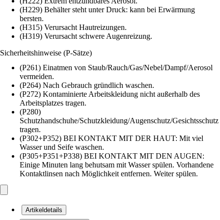
(H222) Extrem entzündbares Aerosol.
(H229) Behälter steht unter Druck: kann bei Erwärmung
bersten.
(H315) Verursacht Hautreizungen.
(H319) Verursacht schwere Augenreizung.
Sicherheitshinweise (P-Sätze)
(P261) Einatmen von Staub/Rauch/Gas/Nebel/Dampf/Aerosol
vermeiden.
(P264) Nach Gebrauch gründlich waschen.
(P272) Kontaminierte Arbeitskleidung nicht außerhalb des
Arbeitsplatzes tragen.
(P280)
Schutzhandschuhe/Schutzkleidung/Augenschutz/Gesichtsschutz
tragen.
(P302+P352) BEI KONTAKT MIT DER HAUT: Mit viel
Wasser und Seife waschen.
(P305+P351+P338) BEI KONTAKT MIT DEN AUGEN:
Einige Minuten lang behutsam mit Wasser spülen. Vorhandene
Kontaktlinsen nach Möglichkeit entfernen. Weiter spülen.
Artikeldetails