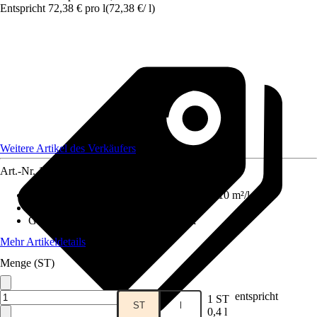
Entspricht 72,38 € pro l
(
72,38 €
/
l
)
Weitere Artikel des Verkäufers
Art.-Nr.
12500531
Reichweite (ca.) bei einmaligem Anstrich
:
10 m²/l
Basis
:
-
Geeignet für Untergrund
:
Mauerwerk
Mehr Artikeldetails
Menge (ST)
entspricht
1 ST
ST
l
0,4 l