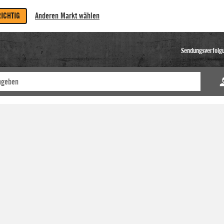
RICHTIG
Anderen Markt wählen
Sendungsverfolg