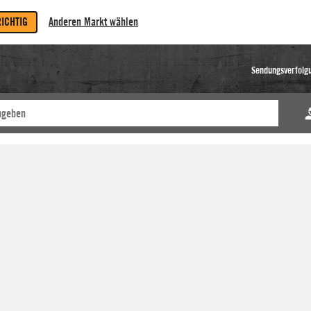
RICHTIG
Anderen Markt wählen
Sendungsverfolg