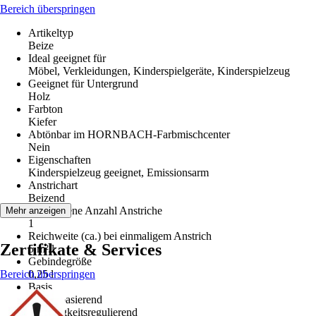
Bereich überspringen
Artikeltyp
Beize
Ideal geeignet für
Möbel, Verkleidungen, Kinderspielgeräte, Kinderspielzeug
Geeignet für Untergrund
Holz
Farbton
Kiefer
Abtönbar im HORNBACH-Farbmischcenter
Nein
Eigenschaften
Kinderspielzeug geeignet, Emissionsarm
Anstrichart
Beizend
Empfohlene Anzahl Anstriche
Mehr anzeigen
1
Reichweite (ca.) bei einmaligem Anstrich
Zertifikate & Services
5 m²/l
Gebindegröße
Bereich überspringen
0,25 l
Basis
Wasserbasierend
Feuchtigkeitsregulierend