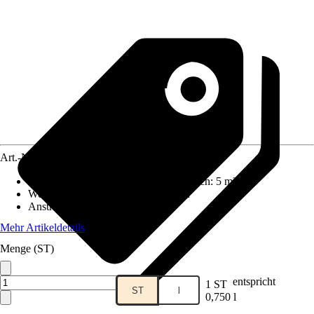
Art.-Nr.
4008070
Reichweite (ca.) bei einmaligem Anstrich
:
5 m²/l
Wetter- und UV-Beständigkeit
:
Nein
Anstrichart
:
Beizend
Mehr Artikeldetails
Menge (ST)
entspricht
1 ST
ST
l
0,750 l