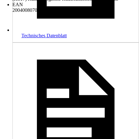
EAN
2004008070001, 4007141104556, 4034139172877
Technisches Datenblatt