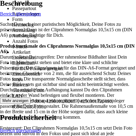
Beschreibung
7x10 cm
Passepartout
Bereich überspringen
Papiereinleger
Form
Suchst Du nach einer puristischen Möglichkeit, Deine Fotos zu
Rechteckig
präsentieren? Dann ist der Cliprahmen Normalglas 10,5x15 cm (DIN
Ausstattung
A6) genau das Richtige für Dich.
Aufhängung
Anzahl Fotos
Produktmerkmale des Cliprahmens Normalglas 10,5x15 cm (DIN
1 Stück
A6)
Artikelart
Darum solltest Du zugreifen: Der rahmenlose Bildhalter lässt Dein
Einzelartikel
Foto im Mittelpunkt stehen und bietet eine klare und schlichte
Eigenschaft
Präsentation. Der Cliprahmen ist für das DIN-A6-Format geeignet und
Für DIN Formate geeignet
besitzt eine Glasstärke von 2 mm, die für ausreichend Schutz Deines
Einsatzbereich
Fotos sorgt. Die transparente Normalglasscheibe stellt sicher, dass
Innen
Deine Bilder stets gut sichtbar sind und nicht beeinträchtigt werden.
Hinweis
Durch die mitgelieferte Aufhängung kannst Du den Cliprahmen
Glasstärke 2 mm
einfach an der Wand befestigen und flexibel montieren. Der
EAN
Cliprahmen ist leicht und unkompliziert durch den Papiereinleger
Mehr anzeigen
2005202274004, 4250101302657, 4250101320460,
passend für Dein Foto gestaltet. Die Rahmenaußenmaße von 10,5 cm
8594026351359
in der Breite und 15 cm in der Höhe sorgen dafür, dass auch kleine
Produktsicherheit
Kunstwerke perfekt zur Geltung kommen.
Festgezurrt: Der Cliprahmen Normalglas 10,5x15 cm setzt Dein Foto
Bereich überspringen
dezent und stilvoll in den Fokus und passt sich ideal an jede