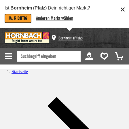
Ist
Bornheim (Pfalz)
Dein richtiger Markt?
JA, RICHTIG
Anderen Markt wählen
Bornheim (Pfalz)
Startseite