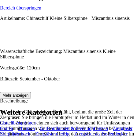
Bereich überspringen
Artikelname: Chinaschilf Kleine Silberspinne - Miscanthus sinensis
Wissenschaftliche Bezeichnung: Miscanthus sinensis Kleine
Silberspinne
Wuchsgröße: 120cm
Blütezeit: September - Oktober
Mehr anzeigen
Beschreibung:
Weitere Kategorien
Wenn es im Garten nicht mehr blüht, beginnt die große Zeit der
Ziergräser. Sie bringen die Farbtupfer im Herbst und im Winter in den
Garten. Ziergräser eignen sich auch hervorragend für Umfassungen
Liste überspringen
und Einrahmungen von Beeten oder anderen Flächen. Aber auch als
Garten
Pflanzen
Gartenpflanzen & Freilandpflanzen
Ziergräser
Solitärpflanze können Sie im Herbst den entschiedenen Farbtupfer im
Ziergräser hoch
Ziergräser niedrig
Ziergräser als Bodendecker