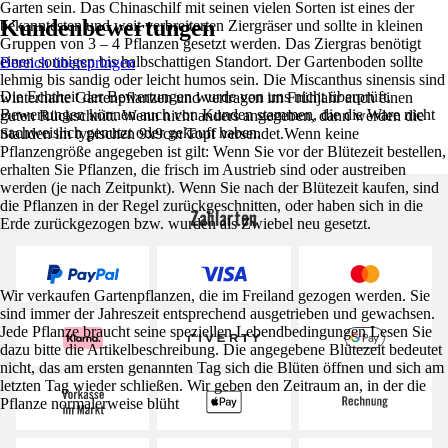
Garten sein. Das Chinaschilf mit seinen vielen Sorten ist eines der
Kundenbewertungen
bekanntesten und weit verbreiterten Ziergräser und sollte in kleinen
Gruppen von 3 – 4 Pflanzen gesetzt werden. Das Ziergras benötigt
einen sonnigen bis halbschattigen Standort. Der Gartenboden sollte
Bereich überspringen
lehmig bis sandig oder leicht humos sein. Die Miscanthus sinensis sind
Die Echtheit der Bewertungen wurde von uns nicht überprüft.
winterharte Gartenpflanzen und vertragen im Frühjahr auch einen
Bewertungen können auch von Kunden stammen, die die Ware nicht
guten Rückschnitt. Wenn nicht anders angegeben, dann werden die
nachweislich genutzt oder gekauft haben.
Stauden im typischen 9x9cm Topf versendet.Wenn keine
Pflanzengröße angegeben ist gilt: Wenn Sie vor der Blütezeit bestellen,
erhalten Sie Pflanzen, die frisch im Austrieb sind oder austreiben
werden (je nach Zeitpunkt). Wenn Sie nach der Blütezeit kaufen, sind
die Pflanzen in der Regel zurückgeschnitten, oder haben sich in die
Zahlarten
Erde zurückgezogen bzw. wurden als Zwiebel neu gesetzt.
Wir verkaufen Gartenpflanzen, die im Freiland gezogen werden. Sie
sind immer der Jahreszeit entsprechend ausgetrieben und gewachsen.
Jede Pflanze braucht seine speziellen Lebendbedingungen Lesen Sie
dazu bitte die Artikelbeschreibung. Die angegebene Blütezeit bedeutet
nicht, das am ersten genannten Tag sich die Blüten öffnen und sich am
letzten Tag wieder schließen. Wir geben den Zeitraum an, in der die
Pflanze normalerweise blüht