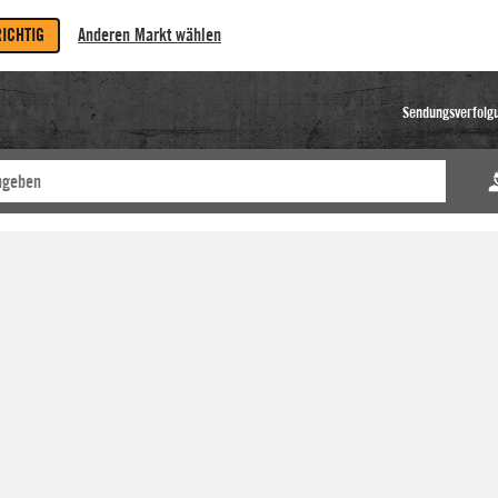
RICHTIG
Anderen Markt wählen
Sendungsverfolg