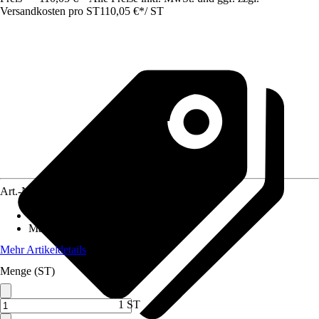
Versandkosten pro ST
110,05 €
*
/
ST
Art.-Nr.
5691677
Fassungsvermögen Mulde
:
85 l
Max. Tragkraft
:
200 kg
Mehr Artikeldetails
Menge (ST)
1 ST