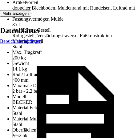
Artikelvorteil
doppelter Blechboden, Muldenrand mit Rundeisen, Luftrad mit
Kugellager
Mehr anzeigen
Fassungsvermögen Mulde
85 l
Datenblätter
Ausführung Gestell
Rohrgestell, Verstärkungstraverse, Fußkonstruktion
Bereich überspringen
Material Gestell
Stahl
Max. Tragkraft
200 kg
Gewicht
14,1 kg
Rad / Luftrad Durchmesser
400 mm
Maximale Druckluft
2 bar - 2,2 bar
Modell
BECKER
Material Felge
Stahl
Material Mulde
Stahl
Oberflächenbearbeitung Mulde
Verzinkt