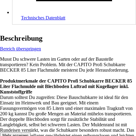
Technisches Datenblatt
Beschreibung
Bereich überspringen
Musst Du schwere Lasten im Garten oder auf der Baustelle
transportieren? Kein Problem. Mit der CAPITO Profi Schubkarre
BECKER 85 Liter Flachmulde meisterst Du jede Herausforderung.
Produktmerkmale der CAPITO Profi Schubkarre BECKER 85
Liter Flachmulde mit Blechboden Luftrad mit Kugellager inkl.
Kunststoffgriffe
Darum solltest Du zugreifen: Diese Bauschubkarre ist ideal für den
Einsatz im Heimwerk und Bau geeignet. Mit einem
Fassungsvermögen von 85 Litern und einer maximalen Tragkraft von
200 kg kannst Du große Mengen an Material mühelos transportieren.
Der doppelte Blechboden sorgt für zusätzliche Stabilität und
Langlebigkeit, selbst bei schweren Lasten. Der Muldenrand ist mit
Rundeisen verstärkt, was die Schubkarre besonders robust macht. Das
Luftrad mit Kugellager gewährleistet einen reibungslosen und leichten
Mehr anzeigen