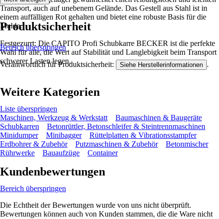
Transport, auch auf unebenem Gelände. Das Gestell aus Stahl ist in
einem auffälligen Rot gehalten und bietet eine robuste Basis für die
Produktsicherheit
Mulde.
Festgezurrt: Die CAPITO Profi Schubkarre BECKER ist die perfekte
Bereich überspringen
Wahl für alle, die Wert auf Stabilität und Langlebigkeit beim Transport
schwerer Lasten legen.
Verantwortlich für Produktsicherheit:
.
Siehe Herstellerinformationen
Weitere Kategorien
Liste überspringen
Maschinen, Werkzeug & Werkstatt
Baumaschinen & Baugeräte
Schubkarren
Betonrüttler, Betonschleifer & Steintrennmaschinen
Minidumper
Minibagger
Rüttelplatten & Vibrationsstampfer
Erdbohrer & Zubehör
Putzmaschinen & Zubehör
Betonmischer
Rührwerke
Bauaufzüge
Container
Kundenbewertungen
Bereich überspringen
Die Echtheit der Bewertungen wurde von uns nicht überprüft.
Bewertungen können auch von Kunden stammen, die die Ware nicht