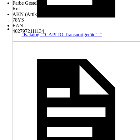
Farbe Gestell
Rot
AKN (Artikelkurznummer)
78YS
EAN
4027972111134
"Katalog ""CAPITO Transportgeräte"""